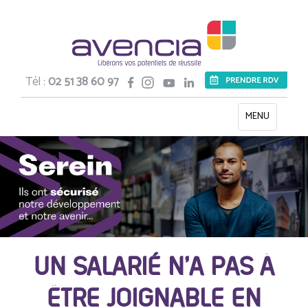
Tél :
02 51 38 60 97
Toggle
MENU
navigation
UN SALARIÉ N’A PAS À
ÊTRE JOIGNABLE EN