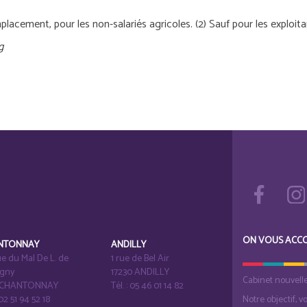
emplacement, pour les non-salariés agricoles. (2) Sauf pour les exploit
g
ON VOUS ACC
NTONNAY
ANDILLY
e du Mal De L. de
1 rue de Bel Air
igny
17230 ANDILLY
Cabinet nouvell
1 CHANTONNAY
Tél. : 05 46 01 14 82
 02 51 94 52 18
Notre objectif, v