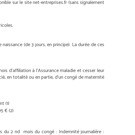
le sur le site net-entreprises.fr (sans signalement
icoles.
naissance (de 3 jours, en principe). La durée de ces
ois d’affiliation à l’Assurance maladie et cesser leur
cié, en totalité ou en partie, d’un congé de maternité
ant
(1)
005 €
(2)
s du 2
nd
mois du congé :
Indemnité journalière :