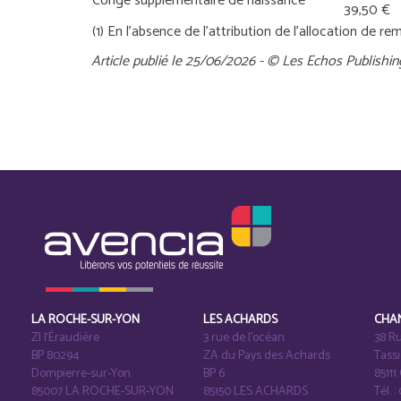
Congé supplémentaire de naissance
39,50 €
(1) En l’absence de l’attribution de l’allocation de r
Article publié le 25/06/2026 - © Les Echos Publishin
LA ROCHE-SUR-YON
LES ACHARDS
CHA
ZI l‘Éraudière
3 rue de l’océan
38 Ru
BP 80294
ZA du Pays des Achards
Tass
Dompierre-sur-Yon
BP 6
8511
85007 LA ROCHE-SUR-YON
85150 LES ACHARDS
Tél. :