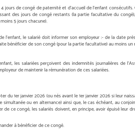
s 4 jours de congé de paternité et d’accueil de l’enfant consécutifs
ant des jours de congé restants (la partie facultative du congé), i
 moins 5 jours chacune).
e l’enfant, le salarié doit informer son employeur :
- de la date pr
aite bénéficier de son congé (pour la partie facultative) au moins un 
nfant, les salariées perçoivent des indemnités journalières de l’A
’employeur de maintenir la rémunération de ces salariées.
ter du 1
er
janvier 2026 (ou nés avant le 1
er
janvier 2026 si leur naiss
 simultanée ou en alternance) ainsi que, le cas échéant, au conjoint
r de ce congé, les salariés doivent, en principe, avoir épuisé leur 
mander à bénéficier de ce congé.