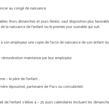
enoncer au congé de naissance.
es (hors dimanches et jours fériés), sauf disposition plus favorable 
de la naissance de l’enfant ou le premier jour ouvrable qui suit.
e à son employeur une copie de l’acte de naissance de son enfant (ou
ur rémunération maintenue par leur employeur.
rne :
- le père de l’enfant ;
a mère (époux(se), partenaire de Pacs ou concubin(e)).
 de l’enfant s’élève à :
- 25 jours calendaires (incluant les dimanches 