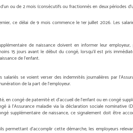
’un ou de 2 mois (consécutifs ou fractionnés en deux périodes d’un 
ernier, ce délai de 9 mois commence le 1
er
juillet 2026. Les sala
supplémentaire de naissance doivent en informer leur employeur
oins 15 jours avant le début du congé, lorsqu’il est pris immédi
naissance de l’enfant.
 salariés se voient verser des indemnités journalières par l’Assur
munération de la part de l’employeur.
té, en congé de paternité et d’accueil de l’enfant ou en congé sup
ngé à l’Assurance maladie via la déclaration sociale nominative (D
congé supplémentaire de naissance, ce signalement doit être acc
ls permettant d’accomplir cette démarche, les employeurs relevant