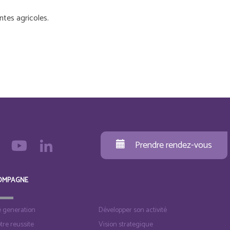
antes agricoles.
Prendre rendez-vous
OMPAGNE
e generation
Développer son activité
otre reussite
Vision strategique