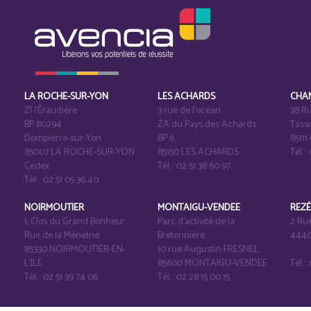
LA ROCHE-SUR-YON
LES ACHARDS
CHA
ZI l‘Éraudière
3 rue de l’océan
38 Ru
BP 80294
ZA du Pays des Achards
Tass
Dompierre-sur-Yon
BP 6
8511
85007 LA ROCHE-SUR-YON
85150 LES ACHARDS
Tél. :
Cedex
Tél. : 02 51 38 60 97
Tél. : 02 51 05 36 40
NOIRMOUTIER
MONTAIGU-VENDEE
REZ
1, Clos du Grand Bonheur
Parc d’activité de la
2 Ru
Rue de la Ménetrie
Bretonnière
4440
85330 NOIRMOUTIER-EN-
10 rue Augustin FRESNEL
L'ILE
85600 MONTAIGU-VENDEE
Tél. 
Tél. : 02 51 39 74 06
Tél. : 02 28 15 00 15