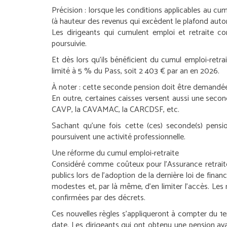
Précision :
lorsque les conditions applicables au cumu
(à hauteur des revenus qui excèdent le plafond auto
Les dirigeants qui cumulent emploi et retraite con
poursuivie.
Et dès lors qu’ils bénéficient du cumul emploi-retr
limité à 5 % du Pass, soit 2 403 € par an en 2026.
À noter :
cette seconde pension doit être demandée pa
En outre, certaines caisses versent aussi une seco
CAVP, la CAVAMAC, la CARCDSF, etc.
Sachant qu’une fois cette (ces) seconde(s) pension
poursuivent une activité professionnelle.
Une réforme du cumul emploi-retraite
Considéré comme coûteux pour l’Assurance retraite
publics lors de l’adoption de la dernière loi de finan
modestes et, par là même, d’en limiter l’accès. Les
confirmées par des décrets.
Ces nouvelles règles s’appliqueront à compter du 1
e
date. Les dirigeants qui ont obtenu une pension ava