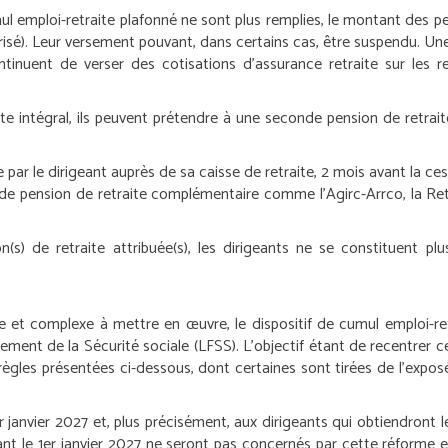
l emploi-retraite plafonné ne sont plus remplies, le montant des pen
risé). Leur versement pouvant, dans certains cas, être suspendu.
Une
tinuent de verser des cotisations d’assurance retraite sur les rev
aite intégral, ils peuvent prétendre à une seconde pension de retr
r le dirigeant auprès de sa caisse de retraite, 2 mois avant la cess
nde pension de retraite complémentaire comme l’Agirc-Arrco, la Ret
(s) de retraite attribuée(s), les dirigeants ne se constituent pl
 et complexe à mettre en œuvre, le dispositif de cumul emploi-re
cement de la Sécurité sociale (LFSS). L’objectif étant de recentrer c
 règles présentées ci-dessous, dont certaines sont tirées de l’expo
r
janvier 2027 et, plus précisément, aux dirigeants qui obtiendront 
nt le 1
er
janvier 2027 ne seront pas concernés par cette réforme e