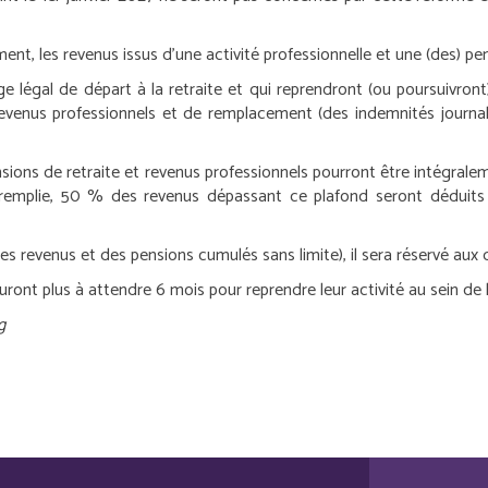
ment, les revenus issus d’une activité professionnelle et une (des) pe
’âge légal de départ à la retraite et qui reprendront (ou poursuivron
s revenus professionnels et de remplacement (des indemnités journal
pensions de retraite et revenus professionnels pourront être intégra
s remplie, 50 % des revenus dépassant ce plafond seront déduit
s revenus et des pensions cumulés sans limite), il sera réservé aux d
auront plus à attendre 6 mois pour reprendre leur activité au sein d
g