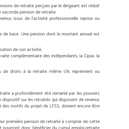
sions de retraite perçues par le dirigeant est réduit
 seconde pension de retraite
enus issus de l’activité professionnelle reprise ou
aite de base. Une pension dont le montant annuel est
ation de son activité.
raite complémentaire des indépendants, la Cipav, la
us de droits à la retraite même s’ils reprennent ou
traite a profondément été remanié par les pouvoirs
e dispositif sur les retraités qui disposent de revenus
sé des motifs du projet de LFSS, doivent encore être
leur première pension de retraite à compter de cette
t pourront donc bénéficier du cumul emploi-retraite