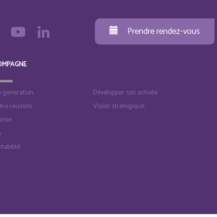
Prendre rendez-vous
OMPAGNE
e generation
Développer son activité
otre reussite
Vision strategique
rise
n
tabilité