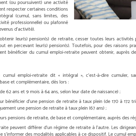
nent (ou poursuivent) une activité
ent respecter certaines conditions
tégral (cumul, sans limites, des
ivité professionnelle) ou plafonné
venus d’activité).
btenir leur(s) pension(s) de retraite, cesser toutes leurs activités 
out en percevant leur(s) pension(s). Toutefois, pour des raisons pra
ent bénéficier du cumul emploi-retraite peuvent obtenir, auprès de 
 cumul emploi-retraite dit « intégral », c’est-à-dire cumuler, s
e base et complémentaire, dès lors :
e (de 62 ans et 9 mois à 64 ans, selon leur date de naissance) ;
our bénéficier d’une pension de retraite à taux plein (de 170 à 172 t
uement une pension de retraite à taux plein (67 ans) ;
leurs pensions de retraite, de base et complémentaire, auprès des régi
ite peuvent différer d’un régime de retraite à l’autre. Les dirigeant
de s’informer des modalités applicables à ce dispositif.
Le cumul empl