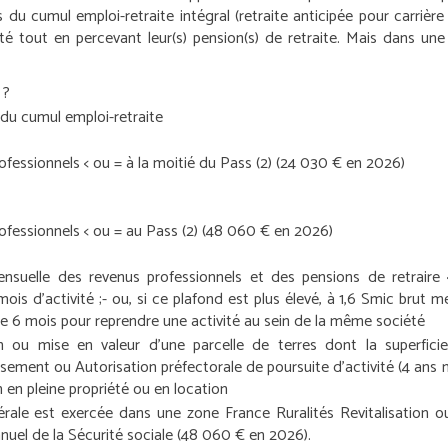
 du cumul emploi-retraite intégral (retraite anticipée pour carrière
é tout en percevant leur(s) pension(s) de retraite. Mais dans une 
 ?
du cumul emploi-retraite
fessionnels < ou = à la moitié du Pass (2) (24 030 € en 2026)
ofessionnels < ou = au Pass
(2)
(48 060 € en 2026)
uelle des revenus professionnels et des pensions de retraire 
mois d’activité ;
- ou, si ce plafond est plus élevé, à 1,6 Smic brut 
e 6 mois pour reprendre une activité au sein de la même société
on ou mise en valeur d’une parcelle de terres dont la superfic
issement
ou
Autorisation préfectorale de poursuite d’activité (4 ans
n en pleine propriété ou en location
érale est exercée dans une zone France Ruralités Revitalisation ou u
nuel de la Sécurité sociale (48 060 € en 2026).