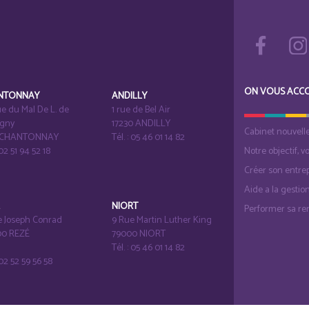
ON VOUS ACC
NTONNAY
ANDILLY
e du Mal De L. de
1 rue de Bel Air
igny
17230 ANDILLY
Cabinet nouvell
1 CHANTONNAY
Tél. : 05 46 01 14 82
 02 51 94 52 18
Notre objectif, v
Créer son entrep
Aide a la gestio
É
NIORT
Performer sa ren
e Joseph Conrad
9 Rue Martin Luther King
0 REZÉ
79000 NIORT
Tél. : 05 46 01 14 82
: 02 52 59 56 58