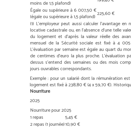
199,40 €
moins de 1,5 plafond)
Égale ou supérieure à 6 007,50 €
225,60 €
(égale ou supérieure à 1,5 plafond)
(1) L’employeur peut aussi calculer l’avantage en 
locative cadastrale ou, en l’absence d’une telle valeu
du logement et d’après la valeur réelle des avan
mensuel de la Sécurité sociale est fixé à 4 005
L’évaluation par semaine est égale au quart du mon
de centimes d’euro la plus proche. L’évaluation p
dessus s’entend des semaines ou des mois compl
jours ouvrables correspondants.
Exemple :
pour un salarié dont la rémunération est
logement est fixé à 238,80 € (4 x 59,70 €).
Historiq
Nourriture
2025
Nourriture pour 2025
1 repas
5,45 €
2 repas (1 journée)
10,90 €