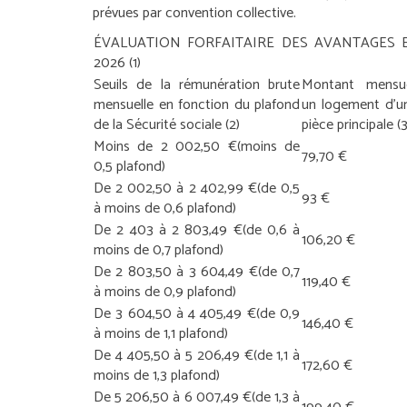
prévues par convention collective.
ÉVALUATION FORFAITAIRE DES AVANTAGES
2026
(1)
Seuils de la rémunération brute
Montant mensu
mensuelle en fonction du plafond
un logement d’u
de la Sécurité sociale
(2)
pièce principale
(3
Moins de 2 002,50 €
(moins de
79,70 €
0,5 plafond)
De 2 002,50 à 2 402,99 €
(de 0,5
93 €
à moins de 0,6 plafond)
De 2 403 à 2 803,49 €
(de 0,6 à
106,20 €
moins de 0,7 plafond)
De 2 803,50 à 3 604,49 €
(de 0,7
119,40 €
à moins de 0,9 plafond)
De 3 604,50 à 4 405,49 €
(de 0,9
146,40 €
à moins de 1,1 plafond)
De 4 405,50 à 5 206,49 €
(de 1,1 à
172,60 €
moins de 1,3 plafond)
De 5 206,50 à 6 007,49 €
(de 1,3 à