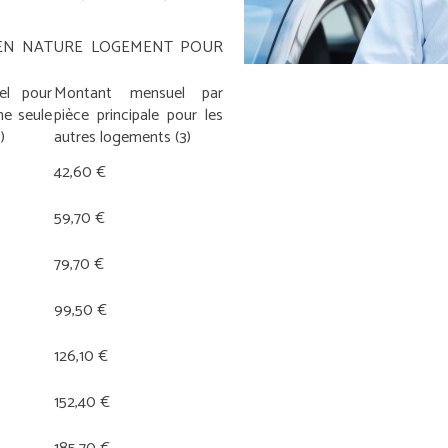
 EN NATURE LOGEMENT POUR
el pour
Montant mensuel par
ne seule
pièce principale pour les
)
autres logements
(3)
42,60 €
59,70 €
79,70 €
99,50 €
126,10 €
152,40 €