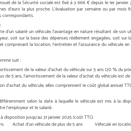
nsuel de la Sécurité sociale est fixé à 3 666 € depuis le 1
er
janvier 
mes d’euro la plus proche. L’évaluation par semaine ou par mois 
es correspondants.
é
d’un salarié un véhicule, l’avantage en nature résultant de son util
ployeur, soit sur la base des dépenses réellement engagées, soit sur
el comprenant la location, l’entretien et l’assurance du véhicule en
omme suit :
rtissement de la valeur d’achat du véhicule sur 5 ans (20 % du prix TT
plus de 5 ans, l’amortissement de la valeur d’achat du véhicule est de
on d’achat du véhicule, elles comprennent le coût global annuel TTC d
différemment selon la date à laquelle le véhicule est mis à la disp
re l’employeur et le salarié.
 à disposition jusqu’au 31 janvier 2025 (coût TTC)
ns
Achat d’un véhicule de plus de 5 ans
Véhicule en locati