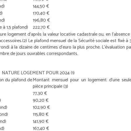
nd)
144,50 €
d)
170,40 €
nd)
196,80 €
e à 1,5 plafond)
222,70 €
ure logement d’après la valeur locative cadastrale ou, en l’absence d’
accessoires.
(2) Le plafond mensuel de la Sécurité sociale est fixé à 
ndi à la dizaine de centimes d’euro la plus proche. L’évaluation p
mbre de jours ouvrables correspondants.
N NATURE LOGEMENT POUR 2024
(1)
ion du plafond de
Montant mensuel pour un logement d’une seul
pièce principale
(3)
77,30 €
)
90,20 €
ond)
102,90 €
fond)
115,80 €
ond)
141,90 €
nd)
167,40 €