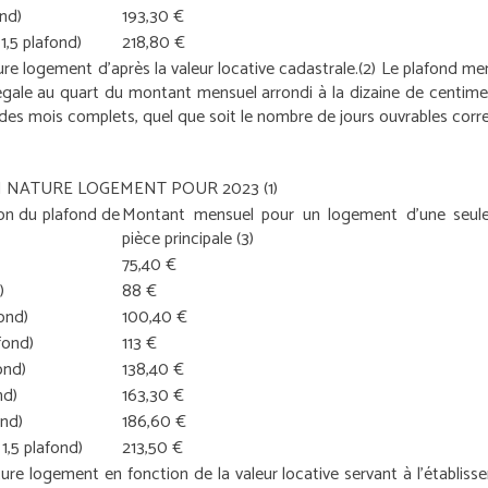
ond)
193,30 €
1,5 plafond)
218,80 €
ure logement d’après la valeur locative cadastrale.
(2) Le plafond men
 égale au quart du montant mensuel arrondi à la dizaine de centimes
des mois complets, quel que soit le nombre de jours ouvrables corr
N NATURE LOGEMENT POUR 2023
(1)
ion du plafond de
Montant mensuel pour un logement d’une seul
pièce principale
(3)
75,40 €
)
88 €
ond)
100,40 €
fond)
113 €
ond)
138,40 €
nd)
163,30 €
ond)
186,60 €
1,5 plafond)
213,50 €
ure logement en fonction de la valeur locative servant à l’établiss