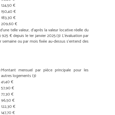
124,50 €
150,40 €
183,30 €
209,60 €
une telle valeur, d’après la valeur locative réelle du
3 925 € depuis le 1
er
janvier 2025.
(3) L’évaluation par
ar semaine ou par mois fixée au-dessus s’entend des
e
Montant mensuel par pièce principale pour les
autres logements
(3)
41,40 €
57,90 €
77,30 €
96,50 €
122,30 €
147,70 €