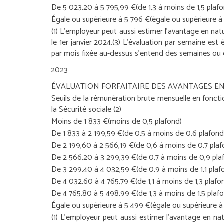
De 5 023,20 à 5 795,99 €
(de 1,3 à moins de 1,5 plaf
Égale ou supérieure à 5 796 €
(égale ou supérieure à 
(1) L’employeur peut aussi estimer l’avantage en nat
le 1
er
janvier 2024.
(3) L’évaluation par semaine est
par mois fixée au-dessus s’entend des semaines ou 
2023
ÉVALUATION FORFAITAIRE DES AVANTAGES E
Seuils de la rémunération brute mensuelle en fonct
la Sécurité sociale
(2)
Moins de 1 833 €
(moins de 0,5 plafond)
De 1 833 à 2 199,59 €
(de 0,5 à moins de 0,6 plafond
De 2 199,60 à 2 566,19 €
(de 0,6 à moins de 0,7 plaf
De 2 566,20 à 3 299,39 €
(de 0,7 à moins de 0,9 pla
De 3 299,40 à 4 032,59 €
(de 0,9 à moins de 1,1 plaf
De 4 032,60 à 4 765,79 €
(de 1,1 à moins de 1,3 plafo
De 4 765,80 à 5 498,99 €
(de 1,3 à moins de 1,5 plaf
Égale ou supérieure à 5 499 €
(égale ou supérieure à 
(1) L’employeur peut aussi estimer l’avantage en nat