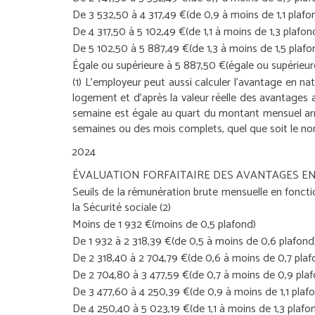
De 3 532,50 à 4 317,49 €
(de 0,9 à moins de 1,1 plafo
De 4 317,50 à 5 102,49 €
(de 1,1 à moins de 1,3 plafon
De 5 102,50 à 5 887,49 €
(de 1,3 à moins de 1,5 plafo
Égale ou supérieure à 5 887,50 €
(égale ou supérieur
(1) L’employeur peut aussi calculer l’avantage en nat
logement et d’après la valeur réelle des avantages 
semaine est égale au quart du montant mensuel arro
semaines ou des mois complets, quel que soit le no
2024
ÉVALUATION FORFAITAIRE DES AVANTAGES E
Seuils de la rémunération brute mensuelle en fonct
la Sécurité sociale
(2)
Moins de 1 932 €
(moins de 0,5 plafond)
De 1 932 à 2 318,39 €
(de 0,5 à moins de 0,6 plafond
De 2 318,40 à 2 704,79 €
(de 0,6 à moins de 0,7 plaf
De 2 704,80 à 3 477,59 €
(de 0,7 à moins de 0,9 pla
De 3 477,60 à 4 250,39 €
(de 0,9 à moins de 1,1 plaf
De 4 250,40 à 5 023,19 €
(de 1,1 à moins de 1,3 plafo