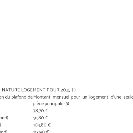
N NATURE LOGEMENT POUR 2025
(1)
ion du plafond de
Montant mensuel pour un logement d’une seul
pièce principale
(3)
78,70 €
fond)
91,80 €
)
104,80 €
ond)
117,90 €