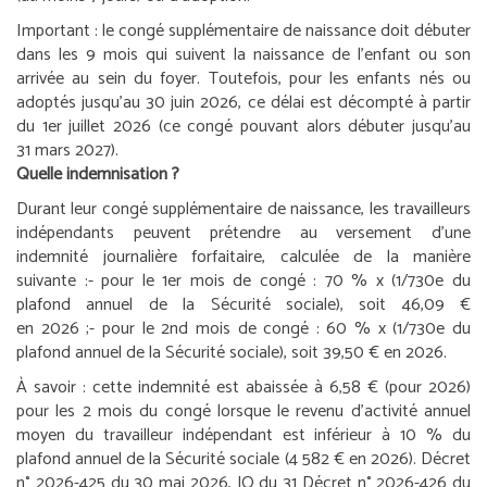
Important :
le congé supplémentaire de naissance doit débuter
dans les 9 mois qui suivent la naissance de l’enfant ou son
arrivée au sein du foyer. Toutefois, pour les enfants nés ou
adoptés jusqu’au 30 juin 2026, ce délai est décompté à partir
du 1
er
juillet 2026 (ce congé pouvant alors débuter jusqu’au
31 mars 2027).
Quelle indemnisation ?
Durant leur congé supplémentaire de naissance, les travailleurs
indépendants peuvent prétendre au versement d’une
indemnité journalière forfaitaire, calculée de la manière
suivante :
- pour le 1
er
mois de congé : 70 % x (1/730
e
du
plafond annuel de la Sécurité sociale), soit 46,09 €
en 2026 ;
- pour le 2
nd
mois de congé : 60 % x (1/730
e
du
plafond annuel de la Sécurité sociale), soit 39,50 € en 2026.
À savoir :
cette indemnité est abaissée à 6,58 € (pour 2026)
pour les 2 mois du congé lorsque le revenu d’activité annuel
moyen du travailleur indépendant est inférieur à 10 % du
plafond annuel de la Sécurité sociale (4 582 € en 2026).
Décret
n° 2026-425 du 30 mai 2026, JO du 31
Décret n° 2026-426 du