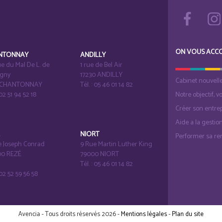
ON VOUS ACC
NTONNAY
ANDILLY
e du Mal De L. de
1 rue de Bel Air
igny
17230 ANDILLY
Cabinet nouvell
1 CHANTONNAY
Tél. : 05 46 01 14 82
 02 51 94 52 18
Notre objectif, v
Créer son entrep
Aide a la gestio
É
NIORT
Performer sa ren
e Joseph Conrad
9 Rue Martin Luther King
0 REZÉ
79000 NIORT
Tél. : 05 46 01 14 82
: 02 52 59 56 58
Avencia - Tous droits réservés 2026 -
Mentions légales
-
Plan du site