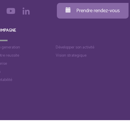
Prendre rendez-vous
OMPAGNE
e generation
Développer son activité
otre reussite
Vision strategique
rise
n
tabilité