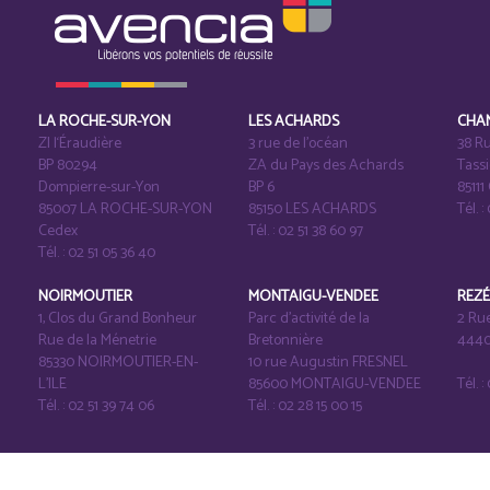
LA ROCHE-SUR-YON
LES ACHARDS
CHA
ZI l‘Éraudière
3 rue de l’océan
38 Ru
BP 80294
ZA du Pays des Achards
Tass
Dompierre-sur-Yon
BP 6
8511
85007 LA ROCHE-SUR-YON
85150 LES ACHARDS
Tél. :
Cedex
Tél. : 02 51 38 60 97
Tél. : 02 51 05 36 40
NOIRMOUTIER
MONTAIGU-VENDEE
REZ
1, Clos du Grand Bonheur
Parc d’activité de la
2 Ru
Rue de la Ménetrie
Bretonnière
4440
85330 NOIRMOUTIER-EN-
10 rue Augustin FRESNEL
L'ILE
85600 MONTAIGU-VENDEE
Tél. 
Tél. : 02 51 39 74 06
Tél. : 02 28 15 00 15