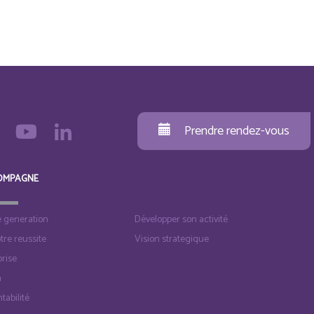
Prendre rendez-vous
OMPAGNE
e generation
Développer son activité
otre reussite
Vision strategique
rise
n
tabilité