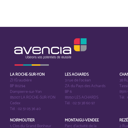
LA ROCHE-SUR-YON
LES ACHARDS
CHA
ZI l‘Éraudière
3 rue de l’océan
38 Ru
BP 80294
ZA du Pays des Achards
Tass
Dompierre-sur-Yon
BP 6
8511
85007 LA ROCHE-SUR-YON
85150 LES ACHARDS
Tél. :
Cedex
Tél. : 02 51 38 60 97
Tél. : 02 51 05 36 40
NOIRMOUTIER
MONTAIGU-VENDEE
REZ
1, Clos du Grand Bonheur
Parc d’activité de la
2 Ru