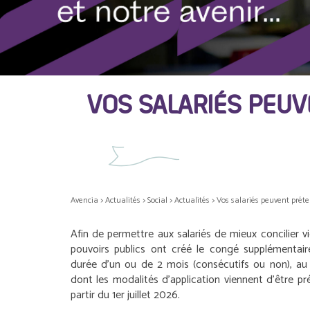
VOS SALARIÉS PEU
Avencia
>
Actualités
>
Social
>
Actualités
>
Vos salariés peuvent prét
Afin de permettre aux salariés de mieux concilier vie
pouvoirs publics ont créé le congé supplémentai
durée d’un ou de 2 mois (consécutifs ou non), au c
dont les modalités d’application viennent d’être p
partir du 1
er
juillet 2026.