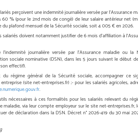
ariés perçoivent une indemnité journalière versée par l’Assurance mal
s 60 % (pour le 2
nd
mois de congé) de leur salaire antérieur net (
te du plafond mensuel de la Sécurité sociale, soit 4 005 € en 2026.
les salariés doivent notamment justifier de 6 mois d’affiliation à l’A
e l’indemnité journalière versée par l’Assurance maladie ou la
tion sociale nominative (DSN), dans les 5 jours suivant le début 
son effectif).
vant du régime général de la Sécurité sociale, accompagner ce
reprise (site net-entreprises.fr) ;
- pour les salariés agricoles, a
.numerique.gouv.fr
.
ils nécessaires à ces formalités pour les salariés relevant du rég
 maladie, via leur compte employeur sur le site net-entreprises.fr, 
ctuer de déclaration dans la DSN.
Décret n° 2026-419 du 30 mai 202
g