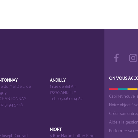
ON VOUS ACC
NTONNAY
ANDILLY
e du Mal De L. de
1 rue de Bel Air
igny
17230 ANDILLY
Cabinet nouvell
1 CHANTONNAY
Tél. : 05 46 01 14 82
 02 51 94 52 18
Notre objectif, v
Créer son entrep
Aide a la gestio
É
NIORT
Performer sa ren
e Joseph Conrad
9 Rue Martin Luther King