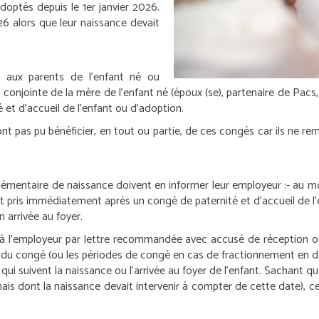
doptés depuis le 1
er
janvier 2026.
26 alors que leur naissance devait
 aux parents de l’enfant né ou
 conjointe de la mère de l’enfant né (époux (se), partenaire de Pacs, 
 et d’accueil de l’enfant ou d’adoption.
ont pas pu bénéficier, en tout ou partie, de ces congés car ils ne re
lémentaire de naissance doivent en informer leur employeur :
- au m
st pris immédiatement après un congé de paternité et d’accueil de 
n arrivée au foyer.
 à l’employeur par lettre recommandée avec accusé de réception ou
ise du congé (ou les périodes de congé en cas de fractionnement en d
ui suivent la naissance ou l’arrivée au foyer de l’enfant. Sachant q
is dont la naissance devait intervenir à compter de cette date), ce