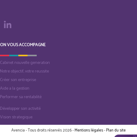
ON VOUS ACCOMPAGNE
Cabinet nouvelle generation
Notre objectif, votre reussite
Créer son entreprise
Aide a la gestion
Performer sa rentabilité
Développer son activité
Vision strategique
Avencia - Tous droits réservés 2026 -
Mentions légales
-
Plan du site