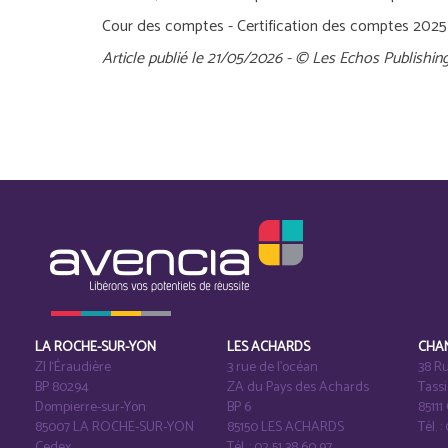
Cour des comptes - Certification des comptes 2025 
Article publié le 21/05/2026 - © Les Echos Publishin
LA ROCHE-SUR-YON
LES ACHARDS
CHA
ZI l‘Éraudière
3 rue de l’océan
38 Ru
BP 80294
ZA du Pays des Achards
Tass
Dompierre-sur-Yon
BP 6
8511
85007 LA ROCHE-SUR-YON
85150 LES ACHARDS
Tél. :
Cedex
Tél. : 02 51 38 60 97