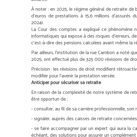
À noter :
en 2025, le régime général de retraite de b
d’euros de prestations à 15,6 millions d’assurés d
2024).
La Cour des comptes a expliqué ce phénomène notam
informatiques qui expose à des risques d’erreurs, des
c’est-à-dire des pensions calculées avant même la réc
Par ailleurs, l’institution de la rue Cambon a noté q
2025, ont effectué plus de 325 000 révisions de droi
Précision :
les révisions de droit modifient rétroacti
modifier pour l’avenir la prestation versée.
Anticiper pour sécuriser sa retraite
En raison de la complexité de notre système de retra
être opportun de :
- consulter, au fil de sa carrière professionnelle, son
- signaler, auprès des caisses de retraite concernées, 
- se faire accompagner par un expert qui aura la ca
échéant, des solutions pour assurer un complément d