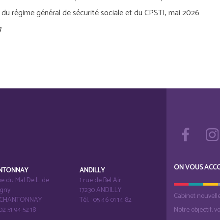
du régime général de sécurité sociale et du CPSTI, mai 2026
g
ON VOUS ACC
NTONNAY
ANDILLY
e du Mal De L. de
1 rue de Bel Air
igny
17230 ANDILLY
Cabinet nouvell
1 CHANTONNAY
Tél. : 05 46 01 14 82
 02 51 94 52 18
Notre objectif, v