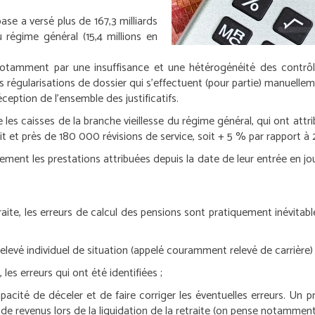
ase a versé plus de 167,3 milliards
u régime général (15,4 millions en
ment par une insuffisance et une hétérogénéité des contrôles se
 régularisations de dossier qui s’effectuent (pour partie) manuellem
eption de l’ensemble des justificatifs.
ue les caisses de la branche vieillesse du régime général, qui ont a
t et près de 180 000 révisions de service, soit + 5 % par rapport à 
vement les prestations attribuées depuis la date de leur entrée en jo
ite, les erreurs de calcul des pensions sont pratiquement inévitables
 relevé individuel de situation (appelé couramment relevé de carrière) su
les erreurs qui ont été identifiées ;
pacité de déceler et de faire corriger les éventuelles erreurs. Un p
e revenus lors de la liquidation de la retraite (on pense notamment 