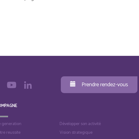
Prendre rendez-vous
OMPAGNE
e generation
Développer son activité
otre reussite
Vision strategique