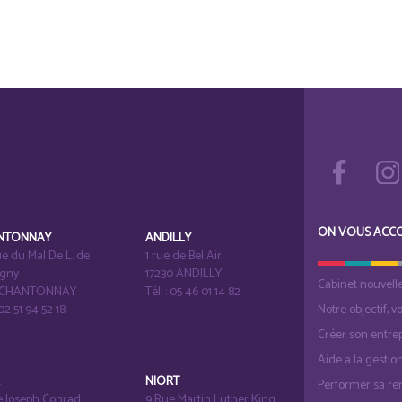
ON VOUS ACC
NTONNAY
ANDILLY
e du Mal De L. de
1 rue de Bel Air
igny
17230 ANDILLY
Cabinet nouvell
1 CHANTONNAY
Tél. : 05 46 01 14 82
 02 51 94 52 18
Notre objectif, v
Créer son entrep
Aide a la gestio
É
NIORT
Performer sa ren
e Joseph Conrad
9 Rue Martin Luther King