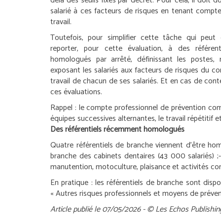
delà des seuils fixés par décret. Pour cela, il doit 
salarié à ces facteurs de risques en tenant compte
travail.
Toutefois, pour simplifier cette tâche qui peut
reporter, pour cette évaluation, à des référent
homologués par arrêté, définissant les postes, 
exposant les salariés aux facteurs de risques du c
travail de chacun de ses salariés. Et en cas de conte
ces évaluations.
Rappel :
le compte professionnel de prévention compre
équipes successives alternantes, le travail répétitif et
Des référentiels récemment homologués
Quatre référentiels de branche viennent d’être hom
branche des cabinets dentaires (43 000 salariés) ;
manutention, motoculture, plaisance et activités co
En pratique :
les référentiels de branche sont dispo
« Autres risques professionnels et moyens de préven
Article publié le 07/05/2026 - © Les Echos Publishin