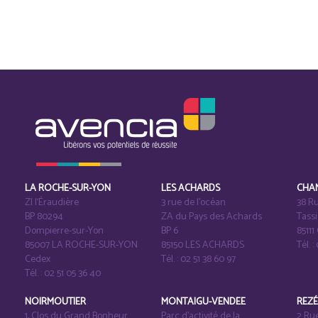
LA ROCHE-SUR-YON
LES ACHARDS
CHA
ZI l‘Éraudière
3 rue de l’océan
38 Ru
BP 80294
ZA du Pays des Achards
Tass
Dompierre-sur-Yon
BP 6
8511
85007 LA ROCHE-SUR-YON
85150 LES ACHARDS
Tél. :
Cedex
Tél. : 02 51 38 60 97
Tél. : 02 51 05 36 40
NOIRMOUTIER
MONTAIGU-VENDEE
REZ
1, Clos du Grand Bonheur
Parc d’activité de la
2 Ru