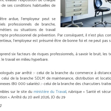
donc évaluer l’exposition de chaque
 de ses conditions habituelles de
 être ardue, l’employeur peut se
iels professionnels de branche,
métiers ou situations de travail
ompte professionnel de prévention. Par conséquent, il n’est plus co
ntieux, l’employeur est présumé être de bonne foi et ne peut pas se 
nd six facteurs de risques professionnels, à savoir le bruit, les tem
 le travail en milieu hyperbare.
ologués par arrêté :
- celui de la branche du commerce à distanc
- celui de la branche SDLM de maintenance, distribution et locatio
nnexes (80 000 salariés) ;
- celui de la branche des charcutiers traite
nibles sur le site du
ministère du Travail
, rubrique « Santé et sécuri
tion ».
Arrêté du 20 avril 2026, JO du 29
g