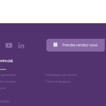
Prendre rendez-vous
OMPAGNE
e generation
Développer son activité
otre reussite
Vision strategique
rise
n
tabilité