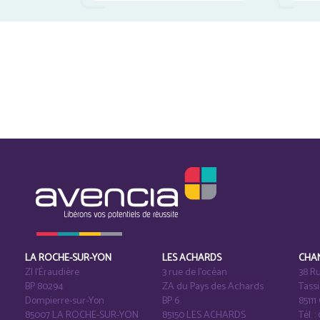
LA ROCHE-SUR-YON
LES ACHARDS
CHA
ZI l‘Éraudière
3 rue de l’océan
38 Ru
BP 80294
ZA du Pays des Achards
Tass
Dompierre-sur-Yon
BP 6
8511
85007 LA ROCHE-SUR-YON
85150 LES ACHARDS
Tél. :