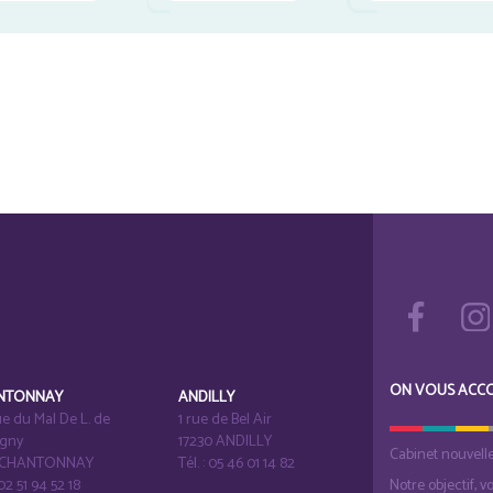
ON VOUS ACC
NTONNAY
ANDILLY
e du Mal De L. de
1 rue de Bel Air
igny
17230 ANDILLY
Cabinet nouvell
1 CHANTONNAY
Tél. : 05 46 01 14 82
 02 51 94 52 18
Notre objectif, v