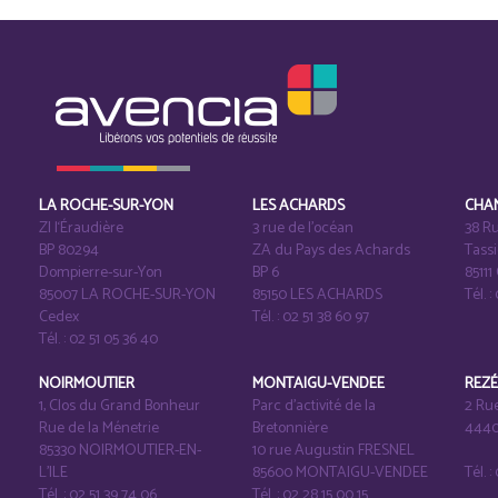
LA ROCHE-SUR-YON
LES ACHARDS
CHA
ZI l‘Éraudière
3 rue de l’océan
38 Ru
BP 80294
ZA du Pays des Achards
Tass
Dompierre-sur-Yon
BP 6
8511
85007 LA ROCHE-SUR-YON
85150 LES ACHARDS
Tél. :
Cedex
Tél. : 02 51 38 60 97
Tél. : 02 51 05 36 40
NOIRMOUTIER
MONTAIGU-VENDEE
REZ
1, Clos du Grand Bonheur
Parc d’activité de la
2 Ru
Rue de la Ménetrie
Bretonnière
4440
85330 NOIRMOUTIER-EN-
10 rue Augustin FRESNEL
L'ILE
85600 MONTAIGU-VENDEE
Tél. 
Tél. : 02 51 39 74 06
Tél. : 02 28 15 00 15