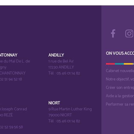
ON VOUS ACC
NTONNAY
ANDILLY
e du Mal De L. de
1 rue de Bel Air
igny
17230 ANDILLY
Cabinet nouvell
1 CHANTONNAY
Tél. : 05 46 01 14 82
 02 51 94 52 18
Notre objectif, v
Créer son entrep
Aide a la gestio
É
NIORT
Performer sa ren
e Joseph Conrad
9 Rue Martin Luther King
0 REZÉ
79000 NIORT
Tél. : 05 46 01 14 82
: 02 52 59 56 58