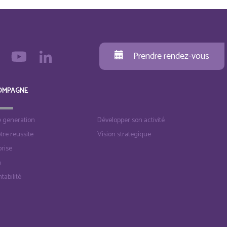
Prendre rendez-vous
OMPAGNE
e generation
Développer son activité
otre reussite
Vision strategique
rise
n
tabilité