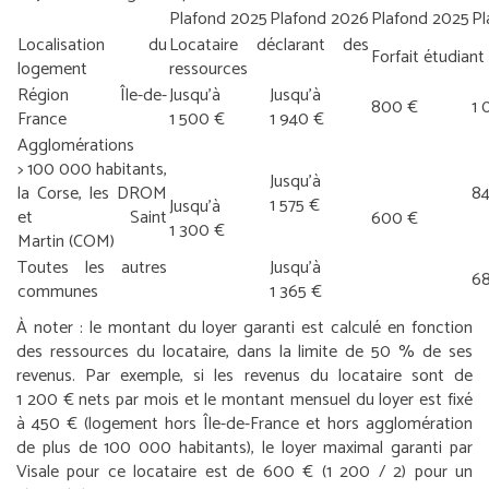
Plafond 2025
Plafond 2026
Plafond 2025
Pl
Localisation du
Locataire déclarant des
Forfait étudiant
logement
ressources
Région Île-de-
Jusqu’à
Jusqu’à
800 €
1 
France
1 500 €
1 940 €
Agglomérations
> 100 000 habitants,
Jusqu’à
la Corse, les DROM
8
1 575 €
Jusqu’à
et Saint
600 €
1 300 €
Martin (COM)
Toutes les autres
Jusqu’à
6
communes
1 365 €
À noter :
le montant du loyer garanti est calculé en fonction
des ressources du locataire, dans la limite de 50 % de ses
revenus. Par exemple, si les revenus du locataire sont de
1 200 € nets par mois et le montant mensuel du loyer est fixé
à 450 € (logement hors Île-de-France et hors agglomération
de plus de 100 000 habitants), le loyer maximal garanti par
Visale pour ce locataire est de 600 € (1 200 / 2) pour un