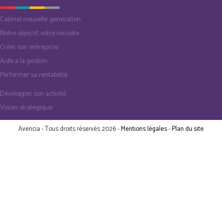
Cabinet nouvelle generation
Notre objectif, votre reussite
Créer son entreprise
Aide a la gestion
Performer sa rentabilité
Développer son activité
Vision strategique
Avencia - Tous droits réservés 2026 -
Mentions légales
-
Plan du site