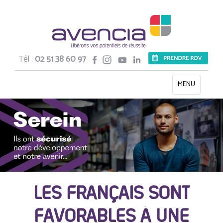
Tél :
02 51 38 60 97
Toggle
MENU
navigation
LES FRANÇAIS SONT
FAVORABLES À UNE