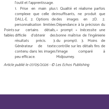
l’outil et l’apprentissage.
1. Prise en main plus
1. Qualité et réalisme parfois
complexe que celle de
insuffisants, ne produit que
DALL-E.
2. Options de
des images en 2D.
2.
personnalisation limitées
Dépendance à la précision du
Points
sur certains détails,
« prompt » (nécessite une
faibles
difficile d’obtenir des
bonne maîtrise de l’ingénierie
résultats précis.
3.
du prompt).
3. Moins de
Générateur de texte
contrôle sur les détails fins de
contenu dans les images
l’image comparé à
peu efficace.
Midjourney.
Article publié le 07/05/2026 - © Les Echos Publishing