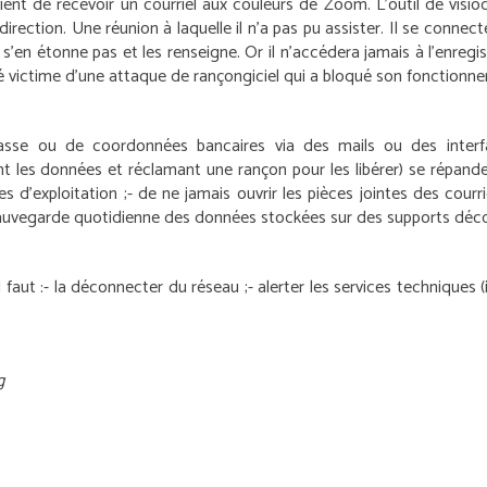
l vient de recevoir un courriel aux couleurs de Zoom. L’outil de visi
irection. Une réunion à laquelle il n’a pas pu assister. Il se connec
s’en étonne pas et les renseigne. Or il n’accédera jamais à l’enre
 été victime d’une attaque de rançongiciel qui a bloqué son fonctio
passe ou de coordonnées bancaires via des mails ou des interf
ant les données et réclamant une rançon pour les libérer) se répande
s d’exploitation ;
- de ne jamais ouvrir les pièces jointes des courr
sauvegarde quotidienne des données stockées sur des supports déc
faut :
- la déconnecter du réseau ;
- alerter les services techniques (
g