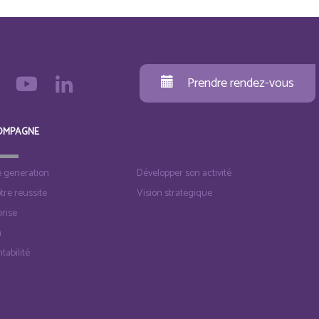
Prendre rendez-vous
OMPAGNE
e generation
Développer son activité
otre reussite
Vision strategique
rise
n
tabilité