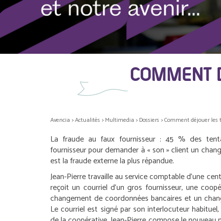
COMMENT D
Avencia
>
Actualités
>
Multimedia
>
Dossiers
>
Comment déjouer les t
La fraude au faux fournisseur : 45 % des tenta
fournisseur pour demander à « son » client un cha
est la fraude externe la plus répandue.
Jean-Pierre travaille au service comptable d’une centr
reçoit un courriel d’un gros fournisseur, une coopér
changement de coordonnées bancaires et un chan
Le courriel est signé par son interlocuteur habituel, 
de la coopérative. Jean-Pierre compose le nouveau 