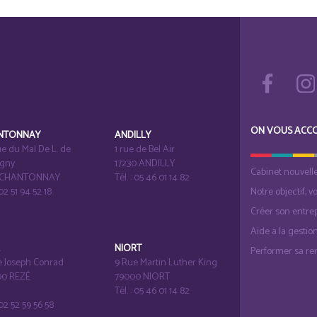
ON VOUS ACC
NTONNAY
ANDILLY
e du Mal De L. de
1 rue de Bel Air
igny
17230 ANDILLY
Cabinet nouvell
1 CHANTONNAY
Tél. : 05 46 01 14 82
 02 51 94 52 18
Notre objectif, v
Créer son entrep
Aide a la gestio
É
NIORT
Performer sa ren
e Joseph Conrad
9 Rue Martin Luther King
0 REZÉ
79000 NIORT
Tél. : 05 46 01 14 82
: 02 52 59 56 58