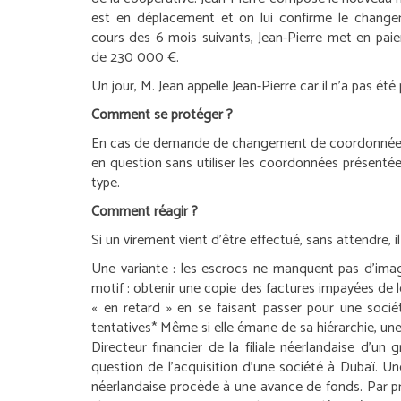
est en déplacement et on lui confirme le chan
cours des 6 mois suivants, Jean-Pierre met en paie
de 230 000 €.
Un jour, M. Jean appelle Jean-Pierre car il n’a pas ét
Comment se protéger ?
En cas de demande de changement de coordonnées banc
en question sans utiliser les coordonnées présentées 
type.
Comment réagir ?
Si un virement vient d’être effectué, sans attendre, il
Une variante :
les escrocs ne manquent pas d’imagina
motif : obtenir une copie des factures impayées de leu
« en retard » en se faisant passer pour une socié
tentatives*
Même si elle émane de sa hiérarchie, une
Directeur financier de la filiale néerlandaise d’un
question de l’acquisition d’une société à Dubaï. Un
néerlandaise procède à une avance de fonds. Par pr