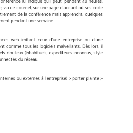
oconférence lui indique qu’il peut, pendant 48 heures,
te, via ce courriel, sur une page d’accueil où ses code
gistrement de la conférence mais apprendra, quelques
nnement pendant une semaine.
aces web imitant ceux d’une entreprise ou d’une
nt comme tous les logiciels malveillants. Dès lors, il
iels douteux (inhabituels, expéditeurs inconnus, style
onnectés du réseau.
internes ou externes à l’entreprise) ;
- porter plainte ;
-