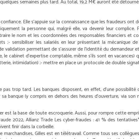
 quelques semaines plus tard. Au total, 19,2 M€ auront été détourné
onfiance. Elle s’appuie sur la connaissance que les fraudeurs ont de 
iquement la personne qui, malgré elle, va devenir leur complice. Po
raire le nom et les coordonnées des responsables financiers et co
ts ;
- sensibiliser les salariés en leur présentant la mécanique de
 validation permettant de s’assurer de l’identité du demandeur et
re, le cabinet d’expertise comptable, même s’ils sont en vacances) 
terie, intimidation) ;
- mettre en place un protocole de double signat
être pas trop tard. Les banques disposent, en effet, d’une possibilit
er sa banque (y compris en dehors des heures d’ouverture, via son 
oler est la base de toute escroquerie. Aussi, pour rompre cette empr
aude 2022, Allianz Trade
Les cyber-fraudes : 41 % des tentatives
ent finir dans la corbeille.
e marchandises, Gilles est en télétravail. Comme tous ses collègues 