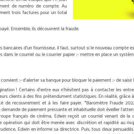
gement de numéro de compte. Au
ment trois factures pour un total
é payé. Ensemble, ils découvrent la fraude.
aires d’un fournisseur, il faut, surtout si le nouveau compte est 
dans le courriel ou le courrier papier ;
- mettre en place un systè
 convient :
- d’alerter sa banque pour bloquer le paiement ;
- de saisir 
tion ! Certains d’entre eux n’hésitent pas à contacter les entrepr
rs clients à des fins prétendument statistiques. En réalité, grâce à 
té de recouvrement et à les faire payer.
*Baromètre Fraude 2022
 demande de paiement pressante et inhabituelle doit éveiller l’atten
 groupe français de cinéma, Edwin reçoit un courriel venant de la di
e opération qui doit être menée avec discrétion et rapidité au risq
udence, Edwin en informe sa directrice. Puis, tous deux persuadés