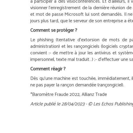
à participer à des visioconférences. Et d’ailleurs, i
visionner l’enregistrement de la dernière réunion de d
et mot de passe Microsoft lui sont demandés. Il ne 
jours plus tard, que le serveur de son entreprise a
Comment se protéger ?
Le phishing (tentative d’extorsion de mots de 
administration) et les rançongiciels (logiciels crypt
convient :
- de mettre à jour les antivirus et système
impersonnel, texte mal traduit…) ;
- d’effectuer une 
Comment réagir ?
Dès qu’une machine est touchée, immédiatement, il 
ne pas payer la rançon demandée (rançongiciel).
*Baromètre Fraude 2022, Allianz Trade
Article publié le 28/04/2023 - © Les Echos Publishin