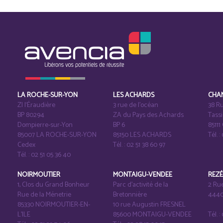
LA ROCHE-SUR-YON
LES ACHARDS
CHA
ZI l‘Éraudière
3 rue de l’océan
38 Ru
BP 80294
ZA du Pays des Achards
Tass
Dompierre-sur-Yon
BP 6
8511
85007 LA ROCHE-SUR-YON
85150 LES ACHARDS
Tél. :
Cedex
Tél. : 02 51 38 60 97
Tél. : 02 51 05 36 40
NOIRMOUTIER
MONTAIGU-VENDEE
REZ
1, Clos du Grand Bonheur
Parc d’activité de la
2 Ru
Rue de la Ménetrie
Bretonnière
4440
85330 NOIRMOUTIER-EN-
10 rue Augustin FRESNEL
L'ILE
85600 MONTAIGU-VENDEE
Tél. 