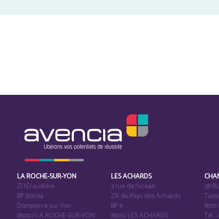
LA ROCHE-SUR-YON
LES ACHARDS
CHA
ZI l‘Éraudière
3 rue de l’océan
38 Ru
BP 80294
ZA du Pays des Achards
Tass
Dompierre-sur-Yon
BP 6
8511
85007 LA ROCHE-SUR-YON
85150 LES ACHARDS
Tél. :