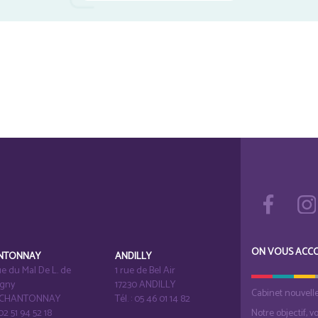
ON VOUS ACC
NTONNAY
ANDILLY
e du Mal De L. de
1 rue de Bel Air
igny
17230 ANDILLY
Cabinet nouvell
1 CHANTONNAY
Tél. : 05 46 01 14 82
 02 51 94 52 18
Notre objectif, v