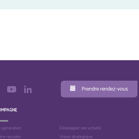
Prendre rendez-vous
OMPAGNE
e generation
Développer son activité
otre reussite
Vision strategique