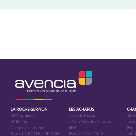
LA ROCHE-SUR-YON
LES ACHARDS
CHA
ZI l‘Éraudière
3 rue de l’océan
38 Ru
BP 80294
ZA du Pays des Achards
Tass
Dompierre-sur-Yon
BP 6
8511
85007 LA ROCHE-SUR-YON
85150 LES ACHARDS
Tél. :