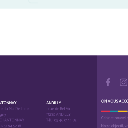
ON VOUS ACC
NTONNAY
ANDILLY
e du Mal De L. de
1 rue de Bel Air
igny
17230 ANDILLY
Cabinet nouvell
1 CHANTONNAY
Tél. : 05 46 01 14 82
 02 51 94 52 18
Notre objectif, v