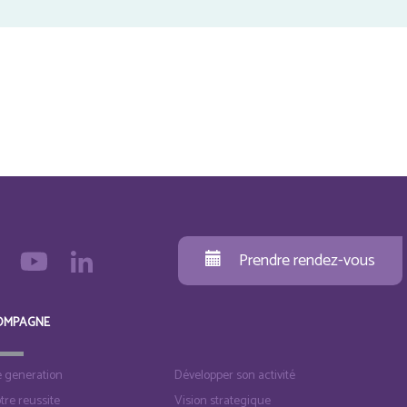
Prendre rendez-vous
OMPAGNE
e generation
Développer son activité
otre reussite
Vision strategique