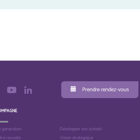
Prendre rendez-vous
OMPAGNE
e generation
Développer son activité
otre reussite
Vision strategique