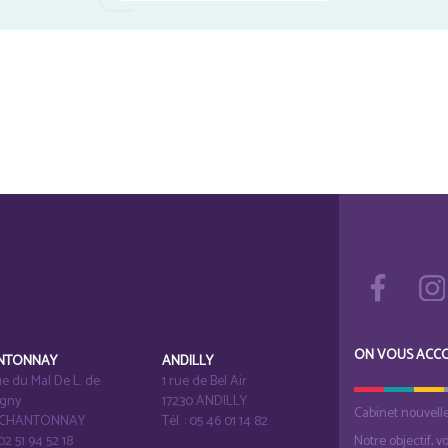
ON VOUS ACC
NTONNAY
ANDILLY
e du Mal De L. de
1 rue de Bel Air
igny
17230 ANDILLY
Cabinet nouvell
1 CHANTONNAY
Tél. : 05 46 01 14 82
 02 51 94 52 18
Notre objectif, v