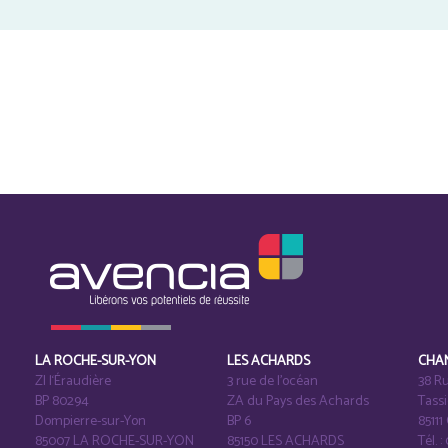
LA ROCHE-SUR-YON
LES ACHARDS
CHA
ZI l‘Éraudière
3 rue de l’océan
38 Ru
BP 80294
ZA du Pays des Achards
Tass
Dompierre-sur-Yon
BP 6
8511
85007 LA ROCHE-SUR-YON
85150 LES ACHARDS
Tél. :