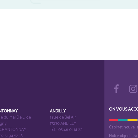
ON VOUS ACC
NTONNAY
ANDILLY
e du Mal De L. de
1 rue de Bel Air
igny
17230 ANDILLY
Cabinet nouvell
1 CHANTONNAY
Tél. : 05 46 01 14 82
 02 51 94 52 18
Notre objectif, v