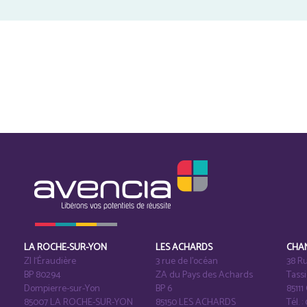
LA ROCHE-SUR-YON
LES ACHARDS
CHA
ZI l‘Éraudière
3 rue de l’océan
38 Ru
BP 80294
ZA du Pays des Achards
Tass
Dompierre-sur-Yon
BP 6
8511
85007 LA ROCHE-SUR-YON
85150 LES ACHARDS
Tél. :