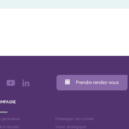
Prendre rendez-vous
OMPAGNE
e generation
Développer son activité
otre reussite
Vision strategique