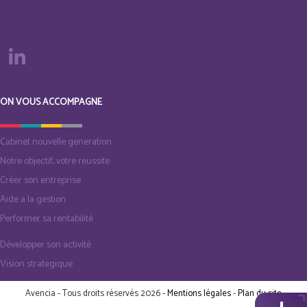
ON VOUS ACCOMPAGNE
Cabinet nouvelle generation
Notre objectif, votre reussite
Créer son entreprise
Aide a la gestion
Performer sa rentabilité
Développer son activité
Vision strategique
Avencia - Tous droits réservés 2026 -
Mentions légales
-
Plan du site