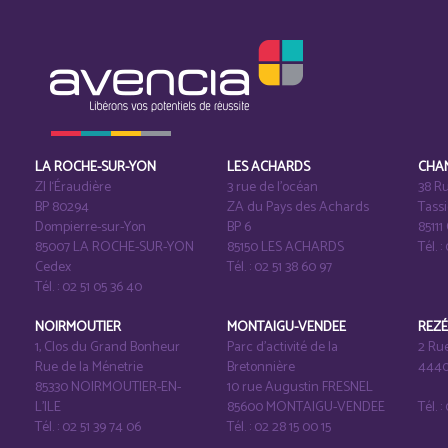
LA ROCHE-SUR-YON
LES ACHARDS
CHA
ZI l‘Éraudière
3 rue de l’océan
38 Ru
BP 80294
ZA du Pays des Achards
Tass
Dompierre-sur-Yon
BP 6
8511
85007 LA ROCHE-SUR-YON
85150 LES ACHARDS
Tél. :
Cedex
Tél. : 02 51 38 60 97
Tél. : 02 51 05 36 40
NOIRMOUTIER
MONTAIGU-VENDEE
REZ
1, Clos du Grand Bonheur
Parc d’activité de la
2 Ru
Rue de la Ménetrie
Bretonnière
4440
85330 NOIRMOUTIER-EN-
10 rue Augustin FRESNEL
L'ILE
85600 MONTAIGU-VENDEE
Tél. 
Tél. : 02 51 39 74 06
Tél. : 02 28 15 00 15