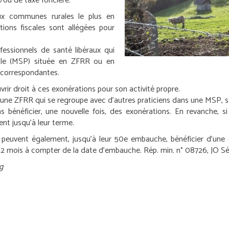
/ou de taxe foncière.
ux communes rurales le plus en
ations fiscales sont allégées pour
fessionnels de santé libéraux qui
elle (MSP) située en ZFRR ou en
 correspondantes.
ir droit à ces exonérations pour son activité propre.
ns une ZFRR qui se regroupe avec d’autres praticiens dans une MS
néficier, une nouvelle fois, des exonérations. En revanche, si 
nt jusqu’à leur terme.
peuvent également, jusqu’à leur 50
e
embauche, bénéficier d’une e
t 12 mois à compter de la date d’embauche.
Rép. min. n° 08726, JO S
g