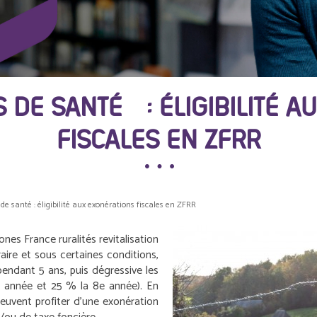
 DE SANTÉ : ÉLIGIBILITÉ A
FISCALES EN ZFRR
de santé : éligibilité aux exonérations fiscales en ZFRR
nes France ruralités revitalisation
aire et sous certaines conditions,
pendant 5 ans, puis dégressive les
année et 25 % la 8
e
année). En
 peuvent profiter d’une exonération