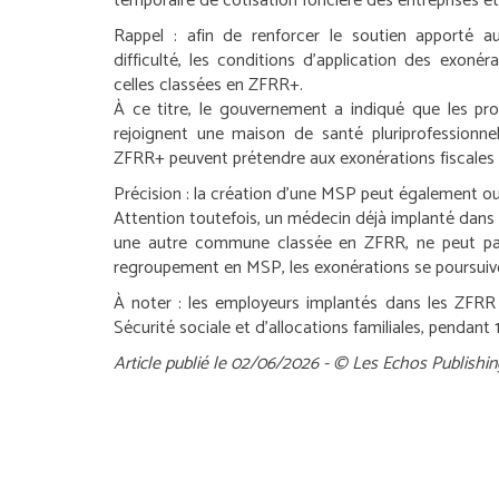
temporaire de cotisation foncière des entreprises et
Rappel :
afin de renforcer le soutien apporté a
difficulté, les conditions d’application des exonér
celles classées en ZFRR+.
À ce titre, le gouvernement a indiqué que les pro
rejoignent une maison de santé pluriprofessionn
ZFRR+ peuvent prétendre aux exonérations fiscales
Précision :
la création d’une MSP peut également ouvr
Attention toutefois, un médecin déjà implanté da
une autre commune classée en ZFRR, ne peut pas bé
regroupement en MSP, les exonérations se poursuive
À noter :
les employeurs implantés dans les ZFRR 
Sécurité sociale et d’allocations familiales, pendan
Article publié le 02/06/2026 - © Les Echos Publishin