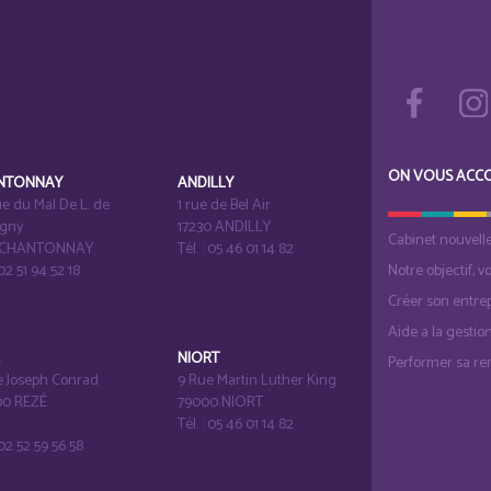
ON VOUS ACC
NTONNAY
ANDILLY
e du Mal De L. de
1 rue de Bel Air
igny
17230 ANDILLY
Cabinet nouvell
1 CHANTONNAY
Tél. : 05 46 01 14 82
 02 51 94 52 18
Notre objectif, v
Créer son entrep
Aide a la gestio
É
NIORT
Performer sa ren
e Joseph Conrad
9 Rue Martin Luther King
0 REZÉ
79000 NIORT
Tél. : 05 46 01 14 82
: 02 52 59 56 58