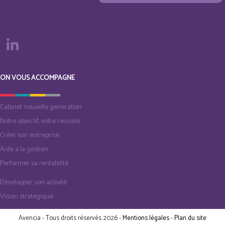
ON VOUS ACCOMPAGNE
Cabinet nouvelle generation
Notre objectif, votre reussite
Créer son entreprise
Aide a la gestion
Performer sa rentabilité
Développer son activité
Vision strategique
Avencia - Tous droits réservés 2026 -
Mentions légales
-
Plan du site