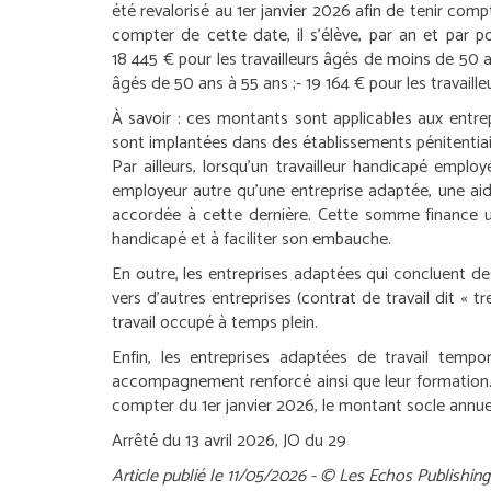
été revalorisé au 1
er
janvier 2026 afin de tenir comp
compter de cette date, il s’élève, par an et par po
18 445 € pour les travailleurs âgés de moins de 50 a
âgés de 50 ans à 55 ans ;
- 19 164 € pour les travaill
À savoir :
ces montants sont applicables aux entrep
sont implantées dans des établissements pénitentiai
Par ailleurs, lorsqu’un travailleur handicapé empl
employeur autre qu’une entreprise adaptée, une aid
accordée à cette dernière. Cette somme finance un 
handicapé et à faciliter son embauche.
En outre, les entreprises adaptées qui concluent des
vers d’autres entreprises (contrat de travail dit « t
travail occupé à temps plein.
Enfin, les entreprises adaptées de travail temp
accompagnement renforcé ainsi que leur formation.
compter du 1
er
janvier 2026, le montant socle annuel
Arrêté du 13 avril 2026, JO du 29
Article publié le 11/05/2026 - © Les Echos Publishing