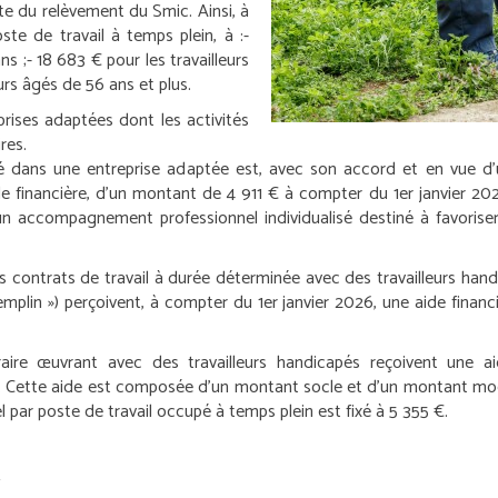
te du relèvement du Smic. Ainsi, à
ste de travail à temps plein, à :
-
ns ;
- 18 683 € pour les travailleurs
eurs âgés de 56 ans et plus.
rises adaptées dont les activités
res.
oyé dans une entreprise adaptée est, avec son accord et en vue d
e financière, d’un montant de 4 911 € à compter du 1
er
janvier 202
accompagnement professionnel individualisé destiné à favoriser la
 contrats de travail à durée déterminée avec des travailleurs handica
remplin ») perçoivent, à compter du 1
er
janvier 2026, une aide finan
oraire œuvrant avec des travailleurs handicapés reçoivent une a
 Cette aide est composée d’un montant socle et d’un montant mod
 par poste de travail occupé à temps plein est fixé à 5 355 €.