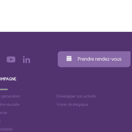
Prendre rendez-vous
OMPAGNE
e generation
Développer son activité
otre reussite
Vision strategique
rise
n
tabilité