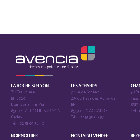
LA ROCHE-SUR-YON
LES ACHARDS
CHA
ZI l‘Éraudière
3 rue de l’océan
38 Ru
BP 80294
ZA du Pays des Achards
Tass
Dompierre-sur-Yon
BP 6
8511
85007 LA ROCHE-SUR-YON
85150 LES ACHARDS
Tél. :
Cedex
Tél. : 02 51 38 60 97
Tél. : 02 51 05 36 40
NOIRMOUTIER
MONTAIGU-VENDEE
REZ