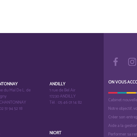
ON VOUS ACC
NTONNAY
ANDILLY
e du Mal De L. de
1 rue de Bel Air
igny
17230 ANDILLY
Cabinet nouvell
1 CHANTONNAY
Tél. : 05 46 01 14 82
 02 51 94 52 18
Notre objectif, v
Créer son entrep
Aide a la gestio
É
NIORT
Performer sa ren