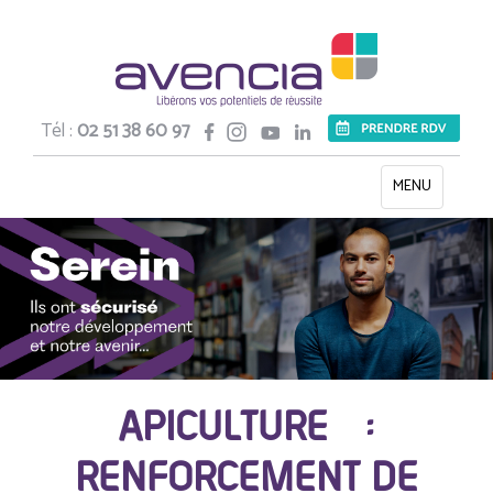
Tél :
02 51 38 60 97
Toggle
MENU
navigation
APICULTURE :
RENFORCEMENT DE