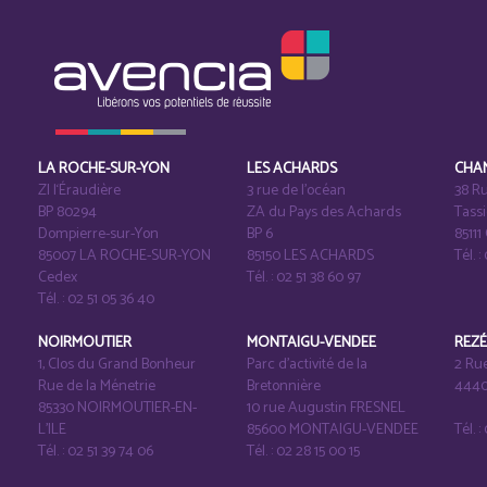
LA ROCHE-SUR-YON
LES ACHARDS
CHA
ZI l‘Éraudière
3 rue de l’océan
38 Ru
BP 80294
ZA du Pays des Achards
Tass
Dompierre-sur-Yon
BP 6
8511
85007 LA ROCHE-SUR-YON
85150 LES ACHARDS
Tél. :
Cedex
Tél. : 02 51 38 60 97
Tél. : 02 51 05 36 40
NOIRMOUTIER
MONTAIGU-VENDEE
REZ
1, Clos du Grand Bonheur
Parc d’activité de la
2 Ru
Rue de la Ménetrie
Bretonnière
4440
85330 NOIRMOUTIER-EN-
10 rue Augustin FRESNEL
L'ILE
85600 MONTAIGU-VENDEE
Tél. 
Tél. : 02 51 39 74 06
Tél. : 02 28 15 00 15