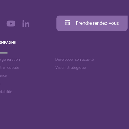
Prendre rendez-vous
OMPAGNE
e generation
Développer son activité
otre reussite
Vision strategique
rise
n
tabilité