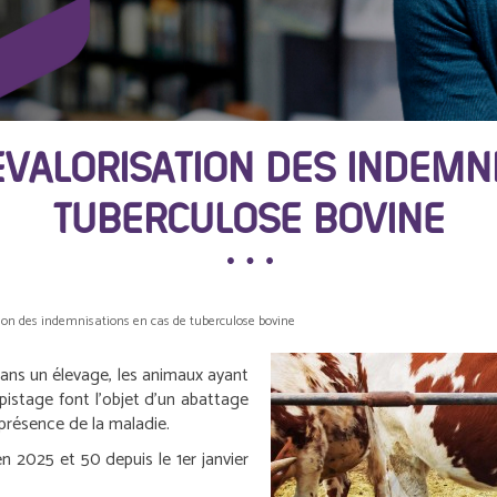
EVALORISATION DES INDEMN
TUBERCULOSE BOVINE
tion des indemnisations en cas de tuberculose bovine
ans un élevage, les animaux ayant
pistage font l’objet d’un abattage
présence de la maladie.
n 2025 et 50 depuis le 1
er
janvier