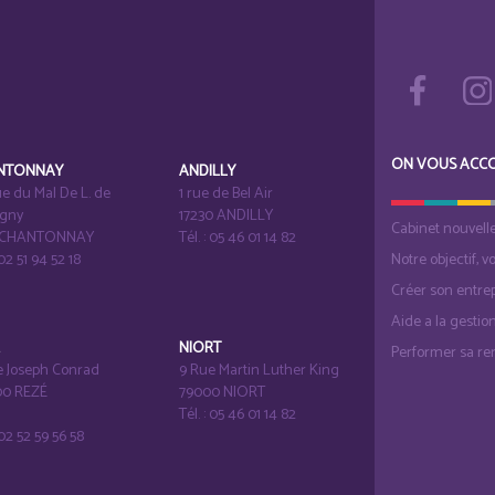
ON VOUS ACC
NTONNAY
ANDILLY
e du Mal De L. de
1 rue de Bel Air
igny
17230 ANDILLY
Cabinet nouvell
1 CHANTONNAY
Tél. : 05 46 01 14 82
 02 51 94 52 18
Notre objectif, v
Créer son entrep
Aide a la gestio
É
NIORT
Performer sa ren
e Joseph Conrad
9 Rue Martin Luther King
0 REZÉ
79000 NIORT
Tél. : 05 46 01 14 82
: 02 52 59 56 58