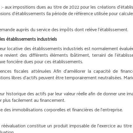
 :
- aux impositions dues au titre de 2022 pour les créations d’établi
sions d’établissements (la période de référence utilisée pour calcule
a demande auprès du service des impôts dont relève l’établissement.
les établissements industriels
a valeur locative des établissements industriels est normalement év
 de revient des différents éléments (bâtiment, terrain) de l’établi
taxe foncière dues pour ces établissements.
ences fiscales atténuées
Afin d’améliorer la capacité de finan
ions libres d’actifs peuvent être temporairement neutralisées.
Mari
ur historique des actifs par leur valeur réelle afin de donner une im
er plus facilement au financement.
e des immobilisations corporelles et financières de l’entreprise.
réévaluation constitue un produit imposable de l’exercice au titre d
luation.