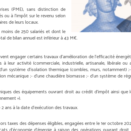
ises (PME), sans distinction de
és ou à l’impôt sur le revenu selon
ires de leurs locaux.
t moins de 250 salariés et dont le
tal de bilan annuel est inférieur à 43 M€.
oivent engager certains travaux d’amélioration de l’efficacité éner
 leur activité (commerciale, industrielle, artisanale, libérale ou a
 d’un système d’isolation thermique (combles, murs, notamment) ;
tion mécanique ;
- d’une chaudière biomasse ;
- d’un système de rég
hniques des équipements ouvrant droit au crédit d’impôt ainsi que le
onnement »).
 2 ans à la date d’exécution des travaux.
hors taxes des dépenses éligibles, engagées entre le 1
er
octobre 2020
icats d’économie d’énergie à raison des opérations ouvrant droit