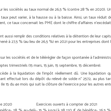
 sur les sociétés au taux normal de 26,5 % (contre 28 % en 2020). 
 taux peut varier, à la hausse ou à la baisse. Ainsi, un taux réduit
ent, ce taux concernait les PME dont le chiffre d’affaires n’excédai
t aussi remplir des conditions relatives à la détention de leur capita
ené à 27,5 % (au lieu de 26,5 %) en 2021 pour les entreprises dont l
 sur les sociétés et de le télérégler de façon spontanée à l’administra
es trimestriels (15 mars, 15 juin, 15 septembre, 15 décembre).
rocède à la liquidation de l’impôt réellement dû. Une liquidation q
nt effectué lors du dépôt du relevé de solde n° 2572, au plus tard
 (le 15 du 4
e
mois qui suit la clôture de l’exercice pour les autres entr
de 2020
Exercices ouverts à compter de 2021
énéfice
- 28 % au-delà
- 15 % jusqu’à 38 120 € de bénéfice
- 26,5 %