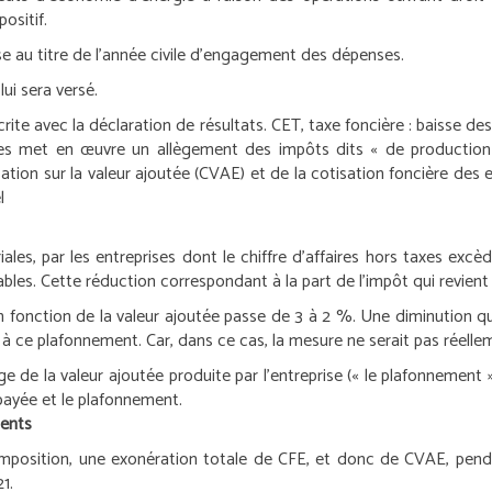
ositif.
ise au titre de l’année civile d’engagement des dépenses.
lui sera versé.
ite avec la déclaration de résultats.
CET, taxe foncière : baisse d
ces met en œuvre un allègement des impôts dits « de production »,
tion sur la valeur ajoutée (CVAE) et de la cotisation foncière des en
l
oriales, par les entreprises dont le chiffre d’affaires hors taxes e
bles. Cette réduction correspondant à la part de l’impôt qui revient
n fonction de la valeur ajoutée passe de 3 à 2 %. Une diminution qu
 à ce plafonnement. Car, dans ce cas, la mesure ne serait pas réelle
de la valeur ajoutée produite par l’entreprise (« le plafonnement »)
payée et le plafonnement.
ments
 l’imposition, une exonération totale de CFE, et donc de CVAE, pend
1.