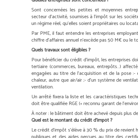
Quelles entreprises sont concernées ?
Sont concernées les petites et moyennes entrepr
secteur d’activité, soumises à l’impôt sur les sociét
un régime réel, qu’elles soient propriétaires ou locata
Par PME, il faut entendre les entreprises employan
chiffre d’affaires annuel n’excède pas 50 M€ ou le to
Quels travaux sont éligibles ?
Pour bénéficier du crédit d’impôt, les entreprises d
tertiaire (commerces, bureaux, entrepôts…) affectés à
engagées au titre de l’acquisition et de la pose :
-
chaleur, autre que air/air ;
- d’un système de ventila
ventilation.
Un arrêté fixera la liste et les caractéristiques tec
doit être qualifiée RGE (« reconnu garant de l’envir
À noter :
le bâtiment doit être achevé depuis plus de
Quel est le montant du crédit d’impôt ?
Le crédit d’impôt s’élève à 30 % du prix de revient 
publiques et des aides perçues au titre des certif