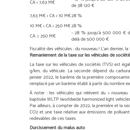
CA < 7,63 M€
de 38 120 €
7,63 M€ < CA < 10 M€
28 %
10 M€ < CA < 250 M€
28 %
- 28 % jusqu’à 500 000 € d
CA ≥ 250 M€
delà de 500 000 €
Fiscalité des véhicules : du nouveau !
L’an dernier, la
Remaniement de la taxe sur les véhicules de sociét
La taxe sur les véhicules de sociétés (TVS) est ég
g/km, du véhicule. La seconde dépend du carburant
janvier 2022, le barème de la première composante e
remplacé par un barème établi à partir du nombre e
À noter :
les véhicules qui relèvent du « nouveau
baptisée WLTP (worldwide harmonized light vehicles
Par ailleurs, à compter de 2022, la première et la
CO2 et une taxe relative aux émissions de polluants
redevables de ces taxes.
Durcissement du malus auto