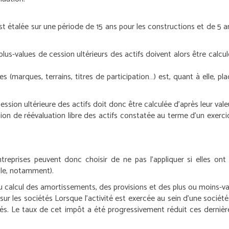
st étalée sur une période de 15 ans pour les constructions et de 5 a
lus-values de cession ultérieurs des actifs doivent alors être calcul
s (marques, terrains, titres de participation…) est, quant à elle, pl
cession ultérieure des actifs doit donc être calculée d’après leur val
ation de réévaluation libre des actifs constatée au terme d’un exer
entreprises peuvent donc choisir de ne pas l’appliquer si elles o
ble, notamment).
 calcul des amortissements, des provisions et des plus ou moins-val
sur les sociétés
Lorsque l’activité est exercée au sein d’une société
iétés. Le taux de cet impôt a été progressivement réduit ces dernièr