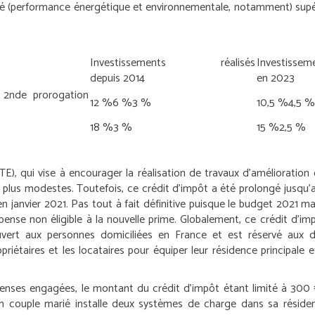
lité (performance énergétique et environnementale, notamment) supé
Investissements réalisés
Investiss
depuis 2014
en 2023
 2
nde
prorogation
12 %
6 %
3 %
10,5 %
4,5 %
18 %
3 %
15 %
2,5 %
TE), qui vise à encourager la réalisation de travaux d’amélioration 
s plus modestes. Toutefois, ce crédit d’impôt a été prolongé jus
en janvier 2021. Pas tout à fait définitive puisque le budget 2021 ma
pense non éligible à la nouvelle prime. Globalement, ce crédit d
ouvert aux personnes domiciliées en France et est réservé aux
riétaires et les locataires pour équiper leur résidence principale 
penses engagées, le montant du crédit d’impôt étant limité à 30
n couple marié installe deux systèmes de charge dans sa réside