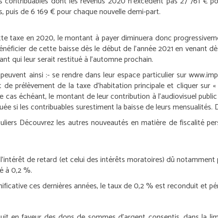
es contribuables dont les revenus 2020 n’excèdent pas 27 761 € pou
, puis de 6 169 € pour chaque nouvelle demi-part.
ette taxe en 2020, le montant à payer diminuera donc progressivemen
t bénéficier de cette baisse dès le début de l’année 2021 en venant 
tant qui leur serait restitué à l’automne prochain.
peuvent ainsi :
- se rendre dans leur espace particulier sur www.imp
at de prélèvement de la taxe d’habitation principale et cliquer sur
le cas échéant, le montant de leur contribution à l’audiovisuel publ
uée si les contribuables surestiment la baisse de leurs mensualités. 
uliers
Découvrez les autres nouveautés en matière de fiscalité per
’intérêt de retard (et celui des intérêts moratoires) dû notamment pa
xé à 0,2 %.
ificative ces dernières années, le taux de 0,2 % est reconduit et pé
tuit en faveur des dons de sommes d’argent consentis, dans la l