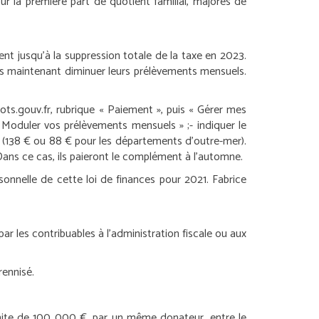
r la première part de quotient familial, majorés de
t jusqu’à la suppression totale de la taxe en 2023.
dès maintenant diminuer leurs prélèvements mensuels.
ots.gouv.fr, rubrique « Paiement », puis « Gérer mes
 « Moduler vos prélèvements mensuels » ;
- indiquer le
ic (138 € ou 88 € pour les départements d’outre-mer).
Dans ce cas, ils paieront le complément à l’automne.
sonnelle de cette loi de finances pour 2021.
Fabrice
r les contribuables à l’administration fiscale ou aux
rennisé.
imite de 100 000 €, par un même donateur, entre le