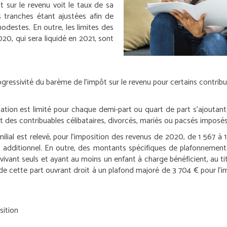
 sur le revenu voit le taux de sa
 tranches étant ajustées afin de
odestes. En outre, les limites des
20, qui sera liquidé en 2021, sont
rogressivité du barème de l’impôt sur le revenu pour certains contri
lication est limité pour chaque demi-part ou quart de part s’ajouta
rt des contribuables célibataires, divorcés, mariés ou pacsés impos
ilial est relevé, pour l’imposition des revenus de 2020, de 1 567 à
dditionnel. En outre, des montants spécifiques de plafonnement s
 vivant seuls et ayant au moins un enfant à charge bénéficient, au ti
 de cette part ouvrant droit à un plafond majoré de 3 704 € pour l’
sition