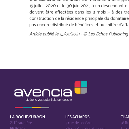
15 juillet 2020 et le 30 juin 2021, à un descendant
doivent être affectées dans les 3 mois :
- à des tr
construction de la résidence principale du donataire 
pas encore distribué de bénéfices et au chiffre d’aff
Article publié le 15/01/2021 - © Les Echos Publishing
LA ROCHE-SUR-YON
LES ACHARDS
CHA
ZI l‘Éraudière
3 rue de l’océan
38 Ru
BP 80294
ZA du Pays des Achards
Tass