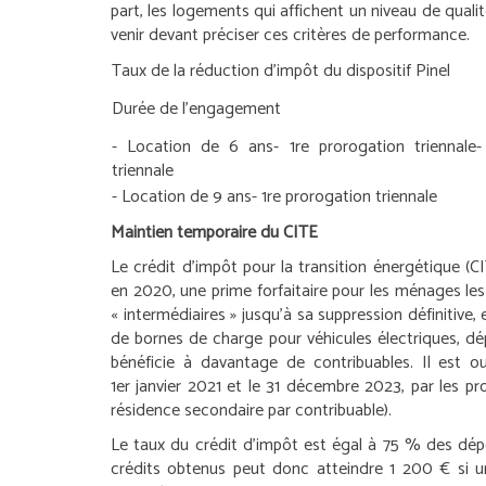
part, les logements qui affichent un niveau de qua
venir devant préciser ces critères de performance.
Taux de la réduction d’impôt du dispositif Pinel
Durée de l’engagement
- Location de 6 ans
- 1
re
prorogation triennale
-
triennale
- Location de 9 ans
- 1
re
prorogation triennale
Maintien temporaire du CITE
Le crédit d’impôt pour la transition énergétique (CI
en 2020, une prime forfaitaire pour les ménages le
« intermédiaires » jusqu’à sa suppression définitive, 
de bornes de charge pour véhicules électriques, dé
bénéficie à davantage de contribuables. Il est 
1
er
janvier 2021 et le 31 décembre 2023, par les prop
résidence secondaire par contribuable).
Le taux du crédit d’impôt est égal à 75 % des dé
crédits obtenus peut donc atteindre 1 200 € si u