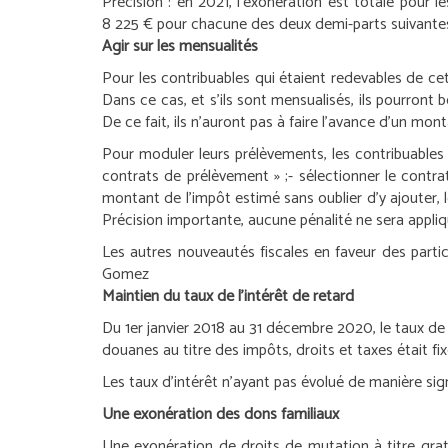
Précision :
en 2021, l’exonération est totale pour l
8 225 € pour chacune des deux demi-parts suivantes
Agir sur les mensualités
Pour les contribuables qui étaient redevables de c
Dans ce cas, et s’ils sont mensualisés, ils pourron
De ce fait, ils n’auront pas à faire l’avance d’un mon
Pour moduler leurs prélèvements, les contribuables 
contrats de prélèvement » ;
- sélectionner le contr
montant de l’impôt estimé sans oublier d’y ajouter, 
Précision importante, aucune pénalité ne sera appliq
Les autres nouveautés fiscales en faveur des partic
Gomez
Maintien du taux de l’intérêt de retard
Du 1
er
janvier 2018 au 31 décembre 2020, le taux de l
douanes au titre des impôts, droits et taxes était fi
Les taux d’intérêt n’ayant pas évolué de manière sign
Une exonération des dons familiaux
Une exonération de droits de mutation à titre gra