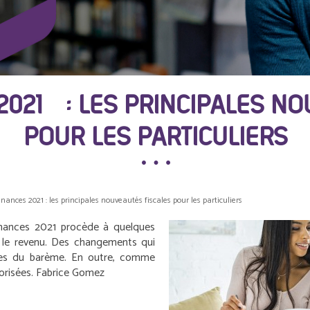
2021 : LES PRINCIPALES NO
POUR LES PARTICULIERS
inances 2021 : les principales nouveautés fiscales pour les particuliers
inances 2021 procède à quelques
 le revenu. Des changements qui
hes du barème. En outre, comme
orisées.
Fabrice Gomez