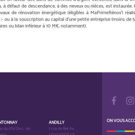
 ou, à défaut de descendance, à des neveux ou nièces, est instaurée.
avaux de rénovation énergétique (éligibles à MaPrimeRénov’) réalis
;
- ou à la souscription au capital d’une petite entreprise (moins de 
aires ou bilan inférieur à 10 M€, notamment).
ON VOUS ACC
NTONNAY
ANDILLY
e du Mal De L. de
1 rue de Bel Air
igny
17230 ANDILLY