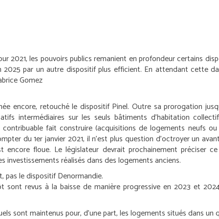
ur 2021, les pouvoirs publics remanient en profondeur certains disp
n 2025 par un autre dispositif plus efficient. En attendant cette da
abrice Gomez
née encore, retouché le dispositif Pinel. Outre sa prorogation jusq
tifs intermédiaires sur les seuls bâtiments d’habitation collect
n contribuable fait construire (acquisitions de logements neufs ou
ompter du 1
er
janvier 2021, il n’est plus question d’octroyer un avan
st encore floue. Le législateur devrait prochainement préciser ce
 les investissements réalisés dans des logements anciens.
 pas le dispositif Denormandie.
ôt sont revus à la baisse de manière progressive en 2023 et 2024
s sont maintenus pour, d’une part, les logements situés dans un quart