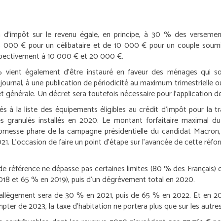
on d’impôt sur le revenu égale, en principe, à 30 % des versement
de 5 000 € pour un célibataire et de 10 000 € pour un couple sou
espectivement à 10 000 € et 20 000 €.
% vient également d’être instauré en faveur des ménages qui so
urnal, à une publication de périodicité au maximum trimestrielle ou
t générale. Un décret sera toutefois nécessaire pour l’application d
és à la liste des équipements éligibles au crédit d’impôt pour la tr
 granulés installés en 2020. Le montant forfaitaire maximal du
omesse phare de la campagne présidentielle du candidat Macron, l
021. L’occasion de faire un point d’étape sur l’avancée de cette réfo
l de référence ne dépasse pas certaines limites (80 % des Français) 
 2018 et 65 % en 2019), puis d’un dégrèvement total en 2020.
 l’allègement sera de 30 % en 2021, puis de 65 % en 2022. Et en 202
mpter de 2023, la taxe d’habitation ne portera plus que sur les aut