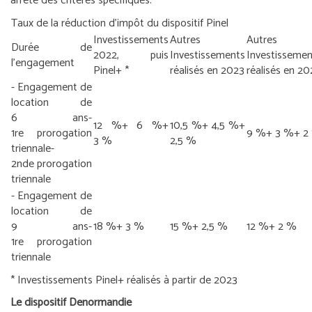
arrêté des critères spécifiques.
Taux de la réduction d’impôt du dispositif Pinel
Investissements
Autres
Autres
Durée de
2022, puis
Investissements
Investissemen
l’engagement
Pinel+ *
réalisés en 2023
réalisés en 20
- Engagement de
location de
6 ans
-
12 %
+ 6 %
+
10,5 %
+ 4,5 %
+
1
re
prorogation
9 %
+ 3 %
+ 2
3 %
2,5 %
triennale
-
2
nde
prorogation
triennale
- Engagement de
location de
9 ans
-
18 %
+ 3 %
15 %
+ 2,5 %
12 %
+ 2 %
1
re
prorogation
triennale
* Investissements Pinel+ réalisés à partir de 2023
Le dispositif Denormandie