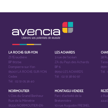
LA ROCHE-SUR-YON
LES ACHARDS
CHA
ZI l‘Éraudière
3 rue de l’océan
38 Ru
BP 80294
ZA du Pays des Achards
Tass
Dompierre-sur-Yon
BP 6
8511
85007 LA ROCHE-SUR-YON
85150 LES ACHARDS
Tél. :
Cedex
Tél. : 02 51 38 60 97
Tél. : 02 51 05 36 40
NOIRMOUTIER
MONTAIGU-VENDEE
REZ
1, Clos du Grand Bonheur
Parc d’activité de la
2 Ru
Rue de la Ménetrie
Bretonnière
4440
85330 NOIRMOUTIER-EN-
10 rue Augustin FRESNEL