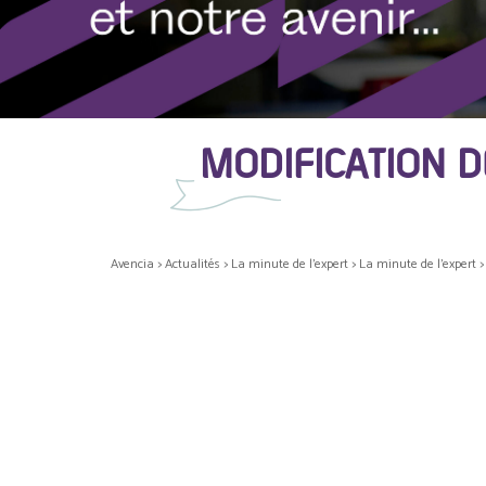
MODIFICATION D
Avencia
>
Actualités
>
La minute de l'expert
>
La minute de l'expert
>