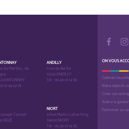
ON VOUS ACC
NTONNAY
ANDILLY
e du Mal De L. de
1 rue de Bel Air
igny
17230 ANDILLY
Cabinet nouvell
1 CHANTONNAY
Tél. : 05 46 01 14 82
 02 51 94 52 18
Notre objectif, v
Créer son entrep
Aide a la gestio
É
NIORT
Performer sa ren
e Joseph Conrad
9 Rue Martin Luther King
0 REZÉ
79000 NIORT
Tél. : 05 46 01 14 82