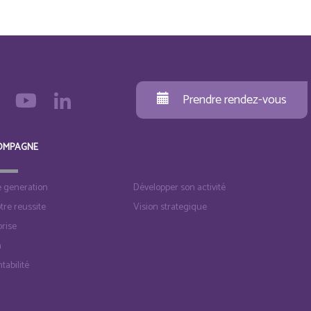
Prendre rendez-vous
OMPAGNE
e generation
Développer son activité
otre reussite
Vision strategique
rise
n
tabilité