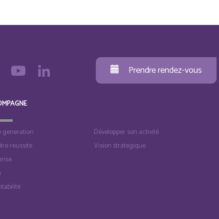
Prendre rendez-vous
OMPAGNE
e generation
Développer son activité
otre reussite
Vision strategique
rise
n
tabilité