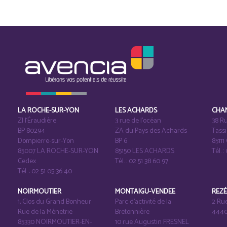
LA ROCHE-SUR-YON
LES ACHARDS
CHA
ZI l‘Éraudière
3 rue de l’océan
38 Ru
BP 80294
ZA du Pays des Achards
Tass
Dompierre-sur-Yon
BP 6
8511
85007 LA ROCHE-SUR-YON
85150 LES ACHARDS
Tél. :
Cedex
Tél. : 02 51 38 60 97
Tél. : 02 51 05 36 40
NOIRMOUTIER
MONTAIGU-VENDEE
REZ
1, Clos du Grand Bonheur
Parc d’activité de la
2 Ru
Rue de la Ménetrie
Bretonnière
4440
85330 NOIRMOUTIER-EN-
10 rue Augustin FRESNEL