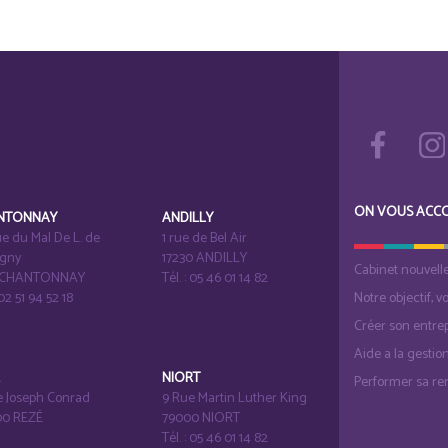
ON VOUS ACC
NTONNAY
ANDILLY
e du Mal De L. de
1 rue de Bel Air
igny
17230 ANDILLY
Cabinet nouvell
1 CHANTONNAY
Tél. : 05 46 01 14 82
 02 51 94 52 18
Notre objectif, v
Créer son entrep
Aide a la gestio
É
NIORT
Performer sa ren
e Joseph Conrad
9 Rue Martin Luther King
0 REZÉ
79000 NIORT
Tél. : 05 46 01 14 82