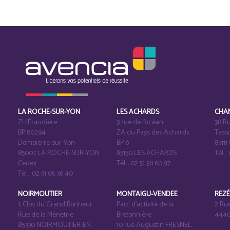
LA ROCHE-SUR-YON
LES ACHARDS
CHA
ZI l‘Éraudière
3 rue de l’océan
38 Ru
BP 80294
ZA du Pays des Achards
Tass
Dompierre-sur-Yon
BP 6
8511
85007 LA ROCHE-SUR-YON
85150 LES ACHARDS
Tél. :
Cedex
Tél. : 02 51 38 60 97
Tél. : 02 51 05 36 40
NOIRMOUTIER
MONTAIGU-VENDEE
REZ
1, Clos du Grand Bonheur
Parc d’activité de la
2 Ru
Rue de la Ménetrie
Bretonnière
4440
85330 NOIRMOUTIER-EN-
10 rue Augustin FRESNEL