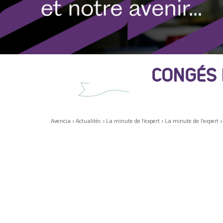
CONGÉS 
Avencia
>
Actualités
>
La minute de l'expert
>
La minute de l'expert
>