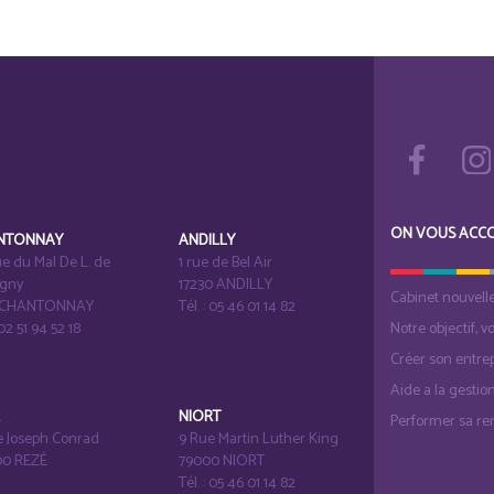
ON VOUS ACC
NTONNAY
ANDILLY
e du Mal De L. de
1 rue de Bel Air
igny
17230 ANDILLY
Cabinet nouvell
1 CHANTONNAY
Tél. : 05 46 01 14 82
 02 51 94 52 18
Notre objectif, v
Créer son entrep
Aide a la gestio
É
NIORT
Performer sa ren
e Joseph Conrad
9 Rue Martin Luther King
0 REZÉ
79000 NIORT
Tél. : 05 46 01 14 82