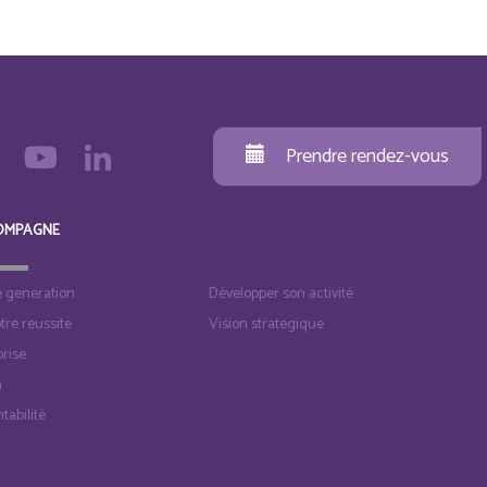
Prendre rendez-vous
OMPAGNE
e generation
Développer son activité
otre reussite
Vision strategique
rise
n
tabilité