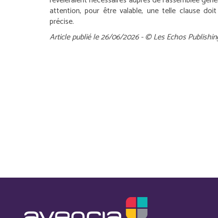
révèleraient nécessaires auprès de l’assemblée géné
attention, pour être valable, une telle clause doi
précise.
Article publié le 26/06/2026 - © Les Echos Publishin