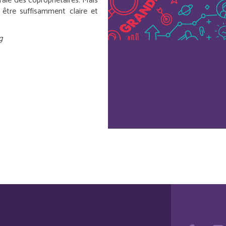
rale des copropriétaires. Mais
t être suffisamment claire et
g