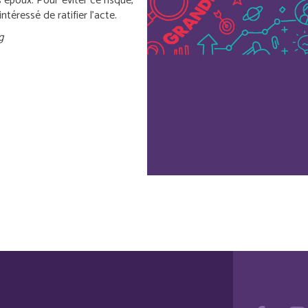
 époux. Pour éviter ce risque,
ntéressé de ratifier l’acte.
g