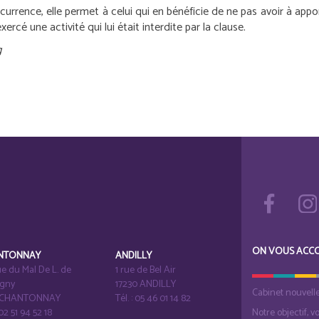
rrence, elle permet à celui qui en bénéficie de ne pas avoir à appo
xercé une activité qui lui était interdite par la clause.
g
ON VOUS ACC
NTONNAY
ANDILLY
e du Mal De L. de
1 rue de Bel Air
igny
17230 ANDILLY
Cabinet nouvell
1 CHANTONNAY
Tél. : 05 46 01 14 82
 02 51 94 52 18
Notre objectif, v