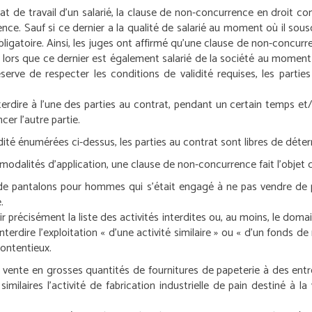
t de travail d’un salarié, la clause de non-concurrence en droit co
rrence. Sauf si ce dernier a la qualité de salarié au moment où il s
igatoire. Ainsi, les juges ont affirmé qu’une clause de non-concurre
ès lors que ce dernier est également salarié de la société au momen
serve de respecter les conditions de validité requises, les partie
rdire à l’une des parties au contrat, pendant un certain temps et
er l’autre partie.
dité énumérées ci-dessus, les parties au contrat sont libres de déte
modalités d’application, une clause de non-concurrence fait l’objet d’
t de pantalons pour hommes qui s’était engagé à ne pas vendre de
.
ir précisément la liste des activités interdites ou, au moins, le domai
terdire l’exploitation « d’une activité similaire » ou « d’un fonds d
contentieux.
vente en grosses quantités de fournitures de papeterie à des entre
imilaires l’activité de fabrication industrielle de pain destiné à 