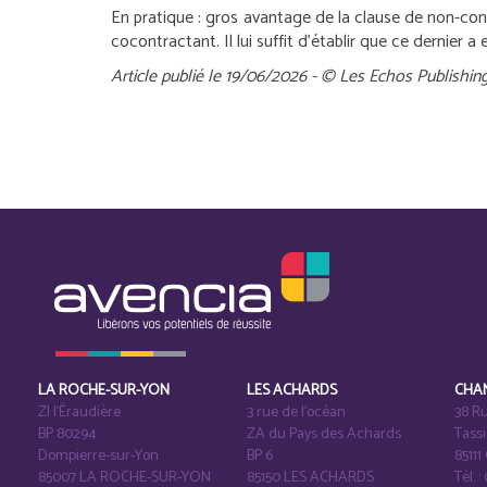
En pratique :
gros avantage de la clause de non-concu
cocontractant. Il lui suffit d’établir que ce dernier a e
Article publié le 19/06/2026 - © Les Echos Publishin
LA ROCHE-SUR-YON
LES ACHARDS
CHA
ZI l‘Éraudière
3 rue de l’océan
38 Ru
BP 80294
ZA du Pays des Achards
Tass
Dompierre-sur-Yon
BP 6
8511
85007 LA ROCHE-SUR-YON
85150 LES ACHARDS
Tél. :