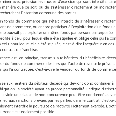
iner avec précision les modes d’exercice qui sont interdits. Là enc
ue manière que ce soit, ou de s’intéresser directement ou indirecteme
n recherchant l’intention commune des parties.
un fonds de commerce qui s’était interdit de s’intéresser direc
ntant de commerce, ou encore participer à l’exploitation d’un fond
e ne pouvait pas exploiter un même fonds par personne interposée.
fite à celui pour lequel elle a été stipulée et oblige celui qui l’a co
elui pour lequel elle a été stipulée, c’est-à-dire l’acquéreur en 
u contrat de franchise.
rence est, en principe, transmis aux héritiers du bénéficiaire décé
eur du fonds de commerce dès lors que l’acte de revente le prévoit.
ui qui l’a contractée, c’est-à-dire le vendeur du fonds de commerce
se aux héritiers du débiteur décédé qui devront donc continuer à la 
bligation, la société ayant sa propre personnalité juridique distinc
 qui viole une clause de non-concurrence peut être condamné au v
 lieu aux sanctions prévues par les parties dans le contrat, c’est-
galement interdire la poursuite de l’activité illicitement exercée. L’
currence est également possible.