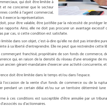
ommerciaux, qui doit être limitée à
t et ne concerner que le secteur
onnes confié à l’agent commercial,
s il exerce la représentation.
it, pour être valable, être justifiée par la nécessité de protéger le
se rapporte. Ainsi, elle ne doit pas procurer un avantage excessif o
as par cas, si cette condition est satisfaite.
mitée dans son objet, c’est-à-dire qu’elle ne doit pas interdire pur
einte à sa liberté d’entreprendre. Elle ne peut que restreindre cette l
un commerçant franchisé, propriétaire de son fonds de commerce, de 
ence qui, en raison de la densité du réseau d’une enseigne de mag
un ancien gérant-mandataire d’exercer une activité concurrente, et c
rence doit être limitée dans le temps et/ou dans l’espace.
 l’occasion de la vente d’un fonds de commerce ou de la rupture
ler pendant un certain délai et/ou sur un territoire déterminé (une
me à ces conditions est susceptible d’être annulée par un tribuna
d’associés ou d’actionnaires.