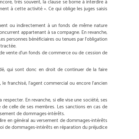
ore, très souvent, la clause se borne à interdire à
nt à cette activité ». Ce qui oblige les juges saisis
tement ou indirectement à un fonds de même nature
s concurrent appartenant à sa compagne. En revanche,
Les personnes bénéficiaires ou tenues par l’obligation
ntractée.
cas de vente d’un fonds de commerce ou de cession de
dé, qui sont donc en droit de continuer de la faire
, le franchisé, l’agent commercial ou encore l’ancien
respecter. En revanche, si elle vise une société, ses
te de celle de ses membres.
Les sanctions en cas de
ersement de dommages-intérêts.
à-dire en général au versement de dommages-intérêts
octroi de dommages-intérêts en réparation du préjudice