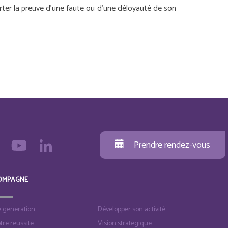
rter la preuve d’une faute ou d’une déloyauté de son
Prendre rendez-vous
OMPAGNE
e generation
Développer son activité
otre reussite
Vision strategique