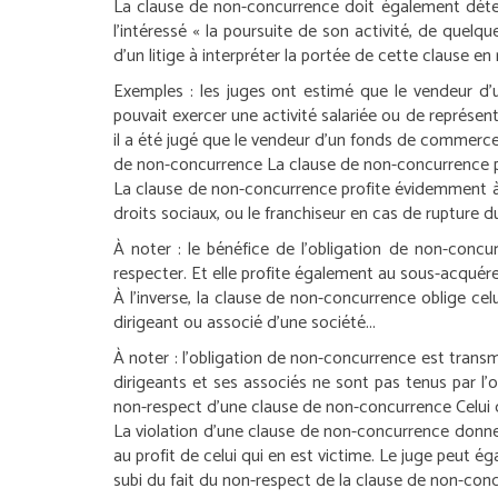
La clause de non-concurrence doit également déterm
l’intéressé « la poursuite de son activité, de quelq
d’un litige à interpréter la portée de cette clause e
Exemples :
les juges ont estimé que le vendeur d’
pouvait exercer une activité salariée ou de représe
il a été jugé que le vendeur d’un fonds de commerc
de non-concurrence
La clause de non-concurrence pro
La clause de non-concurrence profite évidemment à c
droits sociaux, ou le franchiseur en cas de rupture d
À noter :
le bénéfice de l’obligation de non-concur
respecter. Et elle profite également au sous-acquér
À l’inverse, la clause de non-concurrence oblige cel
dirigeant ou associé d’une société...
À noter :
l’obligation de non-concurrence est transmi
dirigeants et ses associés ne sont pas tenus par l’o
non-respect d’une clause de non-concurrence
Celui
La violation d’une clause de non-concurrence donne
au profit de celui qui en est victime. Le juge peut é
subi du fait du non-respect de la clause de non-con