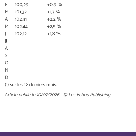
F
100,29
+0,9 %
M
101,32
+1,7 %
A
102,31
+2,2 %
M
102,44
+2,5 %
J
102,12
+1,8 %
Jl
A
S
O
N
D
(1) sur les 12 derniers mois.
Article publié le 10/07/2026 - © Les Echos Publishing