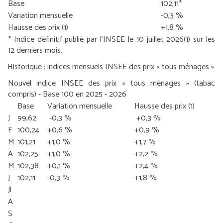
Base
102,11*
Variation mensuelle
-0,3 %
Hausse des prix
(1)
+1,8 %
* Indice définitif publié par l’INSEE le 10 juillet 2026
(1) sur les
12 derniers mois.
Historique : indices mensuels INSEE des prix « tous ménages »
Nouvel indice INSEE des prix « tous ménages » (tabac
compris) - Base 100 en 2025 - 2026
Base
Variation mensuelle
Hausse des prix
(1)
J
99,62
-0,3 %
+0,3 %
F
100,24
+0,6 %
+0,9 %
M
101,21
+1,0 %
+1,7 %
A
102,25
+1,0 %
+2,2 %
M
102,38
+0,1 %
+2,4 %
J
102,11
-0,3 %
+1,8 %
Jl
A
S