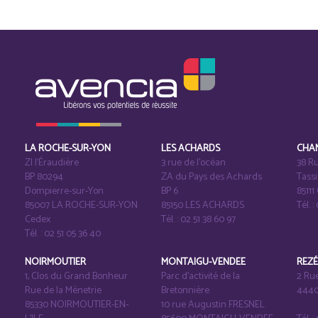
LA ROCHE-SUR-YON
LES ACHARDS
CHA
ZI l‘Éraudière
3 rue de l’océan
38 Ru
BP 80294
ZA du Pays des Achards
Tass
Dompierre-sur-Yon
BP 6
8511
85007 LA ROCHE-SUR-YON
85150 LES ACHARDS
Tél. :
Cedex
Tél. : 02 51 38 60 97
Tél. : 02 51 05 36 40
NOIRMOUTIER
MONTAIGU-VENDEE
REZ
1, Clos du Grand Bonheur
Parc d’activité de la
2 Ru
Rue de la Ménetrie
Bretonnière
4440
85330 NOIRMOUTIER-EN-
10 rue Augustin FRESNEL