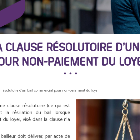
A CLAUSE RÉSOLUTOIRE D’UN
OUR NON-PAIEMENT DU LOY
e résolutoire d’un bail commercial pour non-paiement du loyer
e clause résolutoire (ce qui est
t la résiliation du bail lorsque
 du loyer, visé dans la clause n’a
ailleur doit délivrer, par acte de