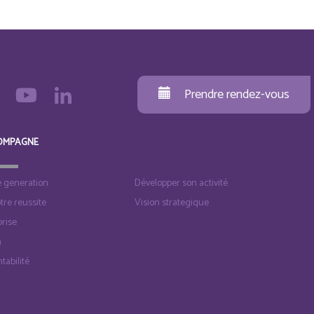
Prendre rendez-vous
OMPAGNE
e generation
Développer son activité
otre reussite
Vision strategique
rise
n
tabilité