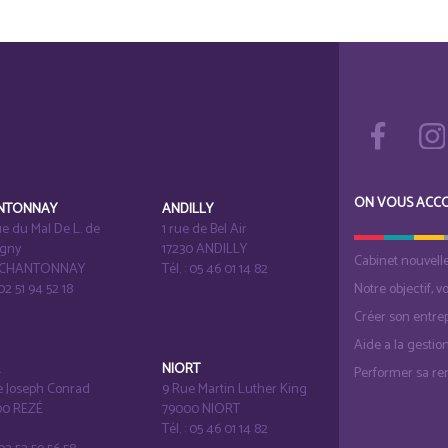
ON VOUS ACC
NTONNAY
ANDILLY
e du Mal De L. de
1 rue de Bel Air
igny
17230 ANDILLY
Cabinet nouvell
1 CHANTONNAY
Tél. : 05 46 01 14 82
 02 51 94 52 18
Notre objectif, v
Créer son entrep
Aide a la gestio
É
NIORT
Performer sa ren
e Joseph Conrad
9 Rue Martin Luther King
0 REZÉ
79000 NIORT
Tél. : 05 46 01 14 82