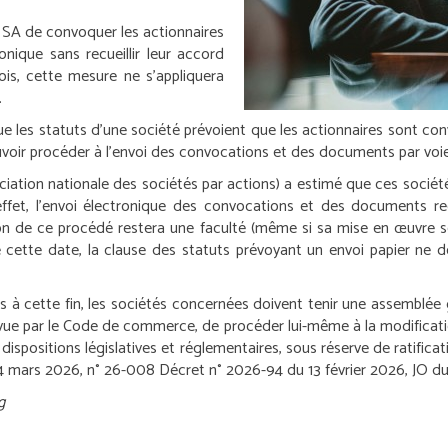
 SA de convoquer les actionnaires
nique sans recueillir leur accord
ois, cette mesure ne s’appliquera
.
rsque les statuts d’une société prévoient que les actionnaires sont c
uvoir procéder à l’envoi des convocations et des documents par voie
ociation nationale des sociétés par actions) a estimé que ces socié
effet, l’envoi électronique des convocations et des documents re
tion de ce procédé restera une faculté (même si sa mise en œuvre s
 cette date, la clause des statuts prévoyant un envoi papier ne 
s à cette fin, les sociétés concernées doivent tenir une assemblée gé
révue par le Code de commerce, de procéder lui-même à la modificatio
dispositions législatives et réglementaires, sous réserve de ratific
 4 mars 2026, n° 26-008
Décret n° 2026-94 du 13 février 2026, JO du
g