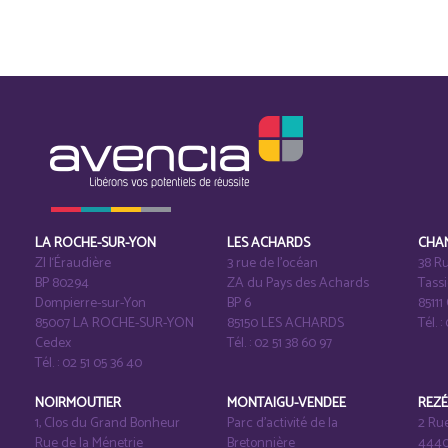
LA ROCHE-SUR-YON
LES ACHARDS
CHA
ZI l‘Éraudière
3 rue de l’océan
38 Ru
BP 80294
ZA du Pays des Achards
Tass
Dompierre-sur-Yon
BP 6
8511
85007 LA ROCHE-SUR-YON
85150 LES ACHARDS
Tél. :
Cedex
Tél. : 02 51 38 60 97
Tél. : 02 51 05 36 40
NOIRMOUTIER
MONTAIGU-VENDEE
REZ
1, Clos du Grand Bonheur
Parc d’activité de la
2 Ru
Rue de la Ménetrie
Bretonnière
4440