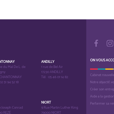
ON VOUS ACC
NTONNAY
ANDILLY
e du Mal De L. de
1 rue de Bel Air
igny
17230 ANDILLY
Cabinet nouvell
1 CHANTONNAY
Tél. : 05 46 01 14 82
 02 51 94 52 18
Notre objectif, v
Créer son entrep
Aide a la gestio
É
NIORT
Performer sa ren
e Joseph Conrad
9 Rue Martin Luther King
0 REZÉ
79000 NIORT