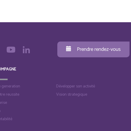
Prendre rendez-vous
OMPAGNE
e generation
Développer son activité
otre reussite
Vision strategique
rise
n
tabilité