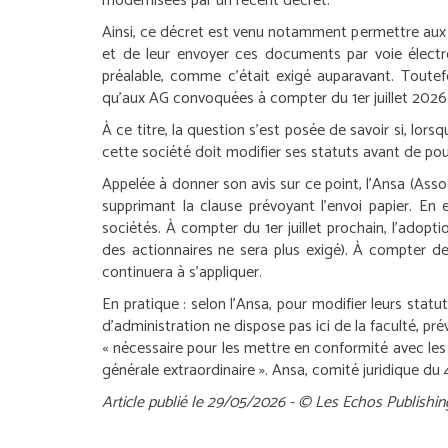
modernisées par un récent décret.
Ainsi, ce décret est venu notamment permettre aux
et de leur envoyer ces documents par voie électro
préalable, comme c’était exigé auparavant. Toutef
qu’aux AG convoquées à compter du 1
er
juillet 2026
À ce titre, la question s’est posée de savoir si, lo
cette société doit modifier ses statuts avant de po
Appelée à donner son avis sur ce point, l’Ansa (Ass
supprimant la clause prévoyant l’envoi papier. En 
sociétés. À compter du 1
er
juillet prochain, l’adop
des actionnaires ne sera plus exigé). À compter de
continuera à s’appliquer.
En pratique :
selon l’Ansa, pour modifier leurs statut
d’administration ne dispose pas ici de la faculté, p
« nécessaire pour les mettre en conformité avec les 
générale extraordinaire ».
Ansa, comité juridique du
Article publié le 29/05/2026 - © Les Echos Publishin