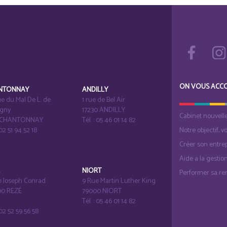
ON VOUS ACC
NTONNAY
ANDILLY
e du Mal De L. de
1 rue de Bel Air
igny
17230 ANDILLY
Cabinet nouvell
1 CHANTONNAY
Tél. : 05 46 01 14 82
 02 51 94 52 18
Notre objectif, v
Créer son entrep
Aide a la gestio
É
NIORT
Performer sa ren
e Joseph Conrad
9 Rue Martin Luther King
0 REZÉ
79000 NIORT
Tél. : 05 46 01 14 82
: 02 52 59 56 58