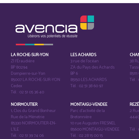
LA ROCHE-SUR-YON
LES ACHARDS
CHA
ZI l‘Éraudière
3 rue de l’océan
38 Ru
BP 80294
ZA du Pays des Achards
Tass
Dompierre-sur-Yon
BP 6
8511
85007 LA ROCHE-SUR-YON
85150 LES ACHARDS
Tél. :
Cedex
Tél. : 02 51 38 60 97
Tél. : 02 51 05 36 40
NOIRMOUTIER
MONTAIGU-VENDEE
REZ
1, Clos du Grand Bonheur
Parc d’activité de la
2 Ru
Rue de la Ménetrie
Bretonnière
4440
85330 NOIRMOUTIER-EN-
10 rue Augustin FRESNEL
L'ILE
85600 MONTAIGU-VENDEE
Tél. 
Tél. : 02 51 39 74 06
Tél. : 02 28 15 00 15