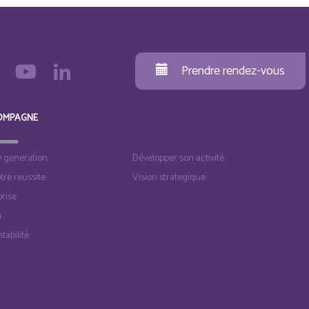
Prendre rendez-vous
OMPAGNE
e generation
Développer son activité
otre reussite
Vision strategique
rise
n
tabilité