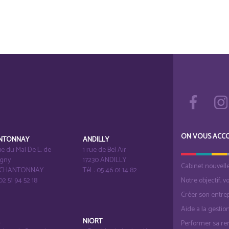
ON VOUS ACC
NTONNAY
ANDILLY
e du Mal De L. de
1 rue de Bel Air
igny
17230 ANDILLY
Cabinet nouvell
1 CHANTONNAY
Tél. : 05 46 01 14 82
 02 51 94 52 18
Notre objectif, v
Créer son entrep
Aide a la gestio
É
NIORT
Performer sa ren