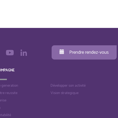
Prendre rendez-vous
OMPAGNE
e generation
Développer son activité
otre reussite
Vision strategique
rise
n
tabilité