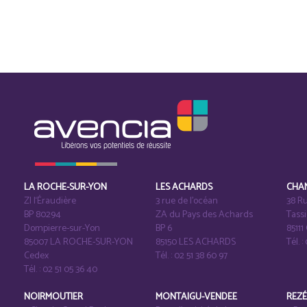
LA ROCHE-SUR-YON
LES ACHARDS
CHA
ZI l‘Éraudière
3 rue de l’océan
38 Ru
BP 80294
ZA du Pays des Achards
Tass
Dompierre-sur-Yon
BP 6
8511
85007 LA ROCHE-SUR-YON
85150 LES ACHARDS
Tél. :
Cedex
Tél. : 02 51 38 60 97
Tél. : 02 51 05 36 40
NOIRMOUTIER
MONTAIGU-VENDEE
REZ