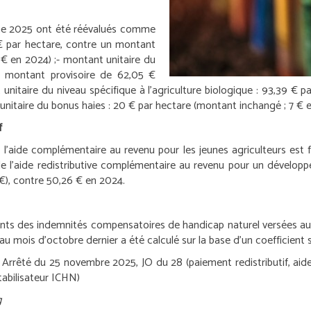
gne 2025 ont été réévalués comme
 € par hectare, contre un montant
 € en 2024) ;
- montant unitaire du
un montant provisoire de 62,05 €
 unitaire du niveau spécifique à l’agriculture biologique : 93,39 € 
unitaire du bonus haies : 20 € par hectare (montant inchangé ; 7 € 
f
 l’aide complémentaire au revenu pour les jeunes agriculteurs est f
 l’aide redistributive complémentaire au revenu pour un développe
 €), contre 50,26 € en 2024.
ntants des indemnités compensatoires de handicap naturel versées au 
u mois d’octobre dernier a été calculé sur la base d’un coefficient 
Arrêté du 25 novembre 2025, JO du 28 (paiement redistributif, aid
tabilisateur ICHN)
g