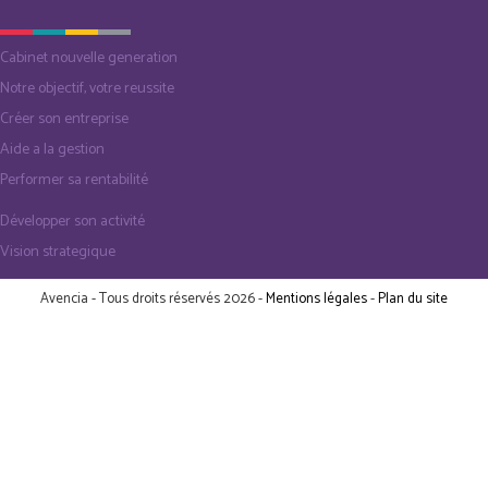
Cabinet nouvelle generation
Notre objectif, votre reussite
Créer son entreprise
Aide a la gestion
Performer sa rentabilité
Développer son activité
Vision strategique
Avencia - Tous droits réservés 2026 -
Mentions légales
-
Plan du site