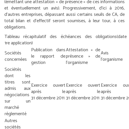
(émettant une attestation « de présence » de ces informations
et éventuellement un avis). Progressivement, d’ici à 2016,
d’autres entreprises, dépassant aussi certains seuils de CA, de
total bilan et d’effectif seront soumises, à leur tour, à ces
obligations.
Tableau récapitulatif des échéances des obligations
(date
1
re
application)
Publication dans
Attestation « de
Sociétés
Avis 
le rapport de
présence » de
concernées
l’organisme
gestion
l’organisme
Sociétés
dont les
titres sont
Exercice ouvert
Exercice ouvert
Exercice ouv
admis aux
après le
après le
après 
négociations
31 décembre 2011
31 décembre 2011
31 décembre 2
sur un
marché
réglementé
Autres
sociétés