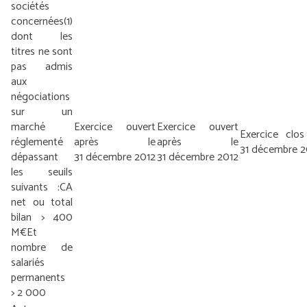
sociétés
concernées
(1)
dont les
titres ne sont
pas admis
aux
négociations
sur un
marché
Exercice ouvert
Exercice ouvert
Exercice clos
réglementé
après le
après le
31 décembre 2
dépassant
31 décembre 2012
31 décembre 2012
les seuils
suivants :
CA
net ou total
bilan > 400
M€
Et
nombre de
salariés
permanents
> 2 000