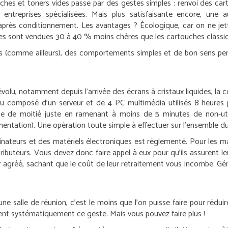
ches et toners vides passe par des gestes simples : renvoi des cart
entreprises spécialisées. Mais plus satisfaisante encore, une a
 après conditionnement. Les avantages ? Écologique, car on ne jett
s sont vendues 30 à 40 % moins chères que les cartouches classi
es (comme ailleurs), des comportements simples et de bon sens p
volu, notamment depuis l’arrivée des écrans à cristaux liquides, l
éseau composé d’un serveur et de 4 PC multimédia utilisés 8 heures 
de moitié juste en ramenant à moins de 5 minutes de non-utilis
mentation). Une opération toute simple à effectuer sur l’ensemble du
nateurs et des matériels électroniques est réglementé. Pour les ma
ributeurs. Vous devez donc faire appel à eux pour qu’ils assurent leur
ur agréé, sachant que le coût de leur retraitement vous incombe. Gén
ne salle de réunion, c’est le moins que l’on puisse faire pour rédu
ssent systématiquement ce geste. Mais vous pouvez faire plus !