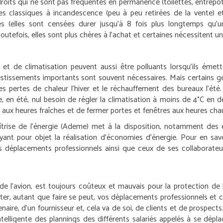
oits qui ne sont pas fréquentés en permanence (toilettes, entrepôt, 
les classiques à incandescence (peu à peu retirées de la vente)
 (elles sont censées durer jusqu’à 8 fois plus longtemps qu’u
utefois, elles sont plus chères à l’achat et certaines nécessitent 
t de climatisation peuvent aussi être polluants lorsqu’ils émett
tissements importants sont souvent nécessaires. Mais certains gest
 les pertes de chaleur l’hiver et le réchauffement des bureaux l’é
été, nul besoin de régler la climatisation à moins de 4°C en des
tiler aux heures fraîches et de fermer portes et fenêtres aux heures ch
rise de l’énergie (Ademe) met à la disposition, notamment des en
ant pour objet la réalisation d’économies d’énergie. Pour en sav
ses déplacements professionnels ainsi que ceux de ses collabora
er de l’avion, est toujours coûteux et mauvais pour la protection de
miter, autant que faire se peut, vos déplacements professionnels et 
enaire, d’un fournisseur et, cela va de soi, de clients et de prospect
telligente des plannings des différents salariés appelés à se déplac