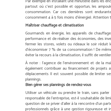
Par exemple en installant une minuterie dans les endr
partout où c’est possible et opportun, les ampou
consommation. Car ces dernières sont endurantes
consomment 4 à 5 fois moins d’énergie). Attention to
Maîtriser chauffage et climatisation
Gourmands en énergie, les appareils de chauffage e
performance et de réaliser des économies, des inves
fermer les stores, volets ou rideaux le soir réduit
d’économiser 7 % de sa consommation ! De même, en 
éviter la recours à la climatisation, il suffit de ven
À noter :
l’agence de l’environnement et de la maît
également contribuer au financement de projets ay
déplacements
Il est souvent possible de limiter 
plannings.
Bien gérer ses plannings de rendez-vous
Utiliser un véhicule ou prendre le train, sans parl
responsable de l’entreprise, est-il souhaitable de li
question de se priver d’aller à la rencontre d’un part
professionnels grâce à une gestion rigoureuse et in