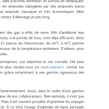
salle d’archive, extérieur), et surtout en remplaçant,
 et les ampoules halogènes par des ampoules basse
ne ampoule classique) et très économiques (elles
un temps d’allumage un peu long.
ent des gaz à effet de serre. Afin d’améliorer leur
es, à la portée de tous, sont déjà efficaces. Ainsi,
té. Et baisser les thermostats de 20°C à 19°C permet
sous de la température extérieure. D’ailleurs, pour
audes.
treprises, son expertise et ses conseils. Elle peut
oir plus, rendez-vous sur
www.ademe.fr
.
Limiter ses
teurs grâce notamment à une gestion rigoureuse des
 l’environnement. Aussi, dans le cadre d’une gestion
ceux de vos collaborateurs. Bien entendu, il n’est pas
s. Mais il est souvent possible d’optimiser les voyages
er. À ce titre, l’usage d’agendas en ligne, partagés