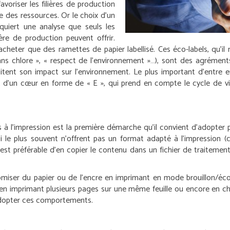
avoriser les filières de production
e des ressources. Or le choix d’un
equiert une analyse que seuls les
ère de production peuvent offrir.
’acheter que des ramettes de papier labellisé. Ces éco-labels, qu’i
ans chlore », « respect de l’environnement »…), sont des agréments
tent son impact sur l’environnement. Le plus important d’entre eu
d’un cœur en forme de « E », qui prend en compte le cycle de vie 
 à l’impression est la première démarche qu’il convient d’adopter 
ui le plus souvent n’offrent pas un format adapté à l’impression
il est préférable d’en copier le contenu dans un fichier de traiteme
nomiser du papier ou de l’encre en imprimant en mode brouillon/éc
, en imprimant plusieurs pages sur une même feuille ou encore en ch
à adopter ces comportements.