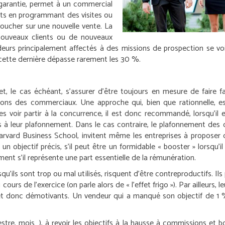
t garantie, permet à un commercial
ients en programmant des visites ou
boucher sur une nouvelle vente. La
nouveaux clients ou de nouveaux
ndeurs principalement affectés à des missions de prospection se vo
 cette dernière dépasse rarement les 30 %.
et, le cas échéant, s’assurer d’être toujours en mesure de faire
ons des commerciaux. Une approche qui, bien que rationnelle, es
s voir partir à la concurrence, il est donc recommandé, lorsqu’il es
s à leur plafonnement. Dans le cas contraire, le plafonnement des 
rvard Business School, invitent même les entreprises à proposer 
un objectif précis, s’il peut être un formidable « booster » lorsqu
nt s’il représente une part essentielle de la rémunération.
qu’ils sont trop ou mal utilisés, risquent d’être contreproductifs. 
s de l’exercice (on parle alors de « l’effet frigo »). Par ailleurs, 
et donc démotivants. Un vendeur qui a manqué son objectif de 1 % 
mestre, mois…), à revoir les objectifs à la hausse à commissions e