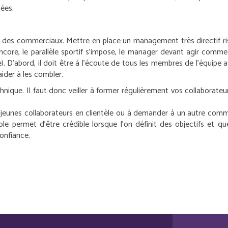
nées.
es commerciaux. Mettre en place un management très directif risque 
ncore, le parallèle sportif s’impose, le manager devant agir com
se). D’abord, il doit être à l’écoute de tous les membres de l’équipe a
aider à les combler.
ique. Il faut donc veiller à former régulièrement vos collaborateur
 jeunes collaborateurs en clientèle ou à demander à un autre commerc
 permet d’être crédible lorsque l’on définit des objectifs et que
confiance.