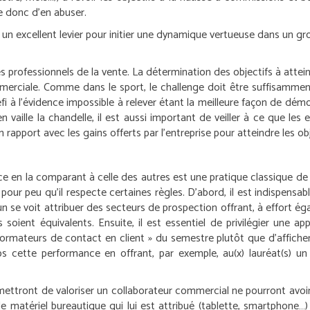
le donc d’en abuser.
st un excellent levier pour initier une dynamique vertueuse dans un 
es professionnels de la vente. La détermination des objectifs à att
mmerciale. Comme dans le sport, le challenge doit être suffisamment
i à l’évidence impossible à relever étant la meilleure façon de démo
 en vaille la chandelle, il est aussi important de veiller à ce que 
apport avec les gains offerts par l’entreprise pour atteindre les obje
 en la comparant à celle des autres est une pratique classique de
x pour peu qu’il respecte certaines règles. D’abord, il est indispens
acun se voit attribuer des secteurs de prospection offrant, à effort
oient équivalents. Ensuite, il est essentiel de privilégier une app
nsformateurs de contact en client » du semestre plutôt que d’affich
emps cette performance en offrant, par exemple, au(x) lauréat(s) u
ttront de valoriser un collaborateur commercial ne pourront avoir q
 matériel bureautique qui lui est attribué (tablette, smartphone…