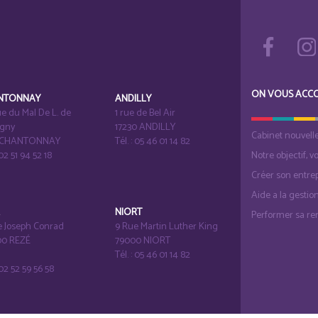
ON VOUS ACC
NTONNAY
ANDILLY
e du Mal De L. de
1 rue de Bel Air
igny
17230 ANDILLY
Cabinet nouvell
1 CHANTONNAY
Tél. : 05 46 01 14 82
 02 51 94 52 18
Notre objectif, v
Créer son entrep
Aide a la gestio
É
NIORT
Performer sa ren
e Joseph Conrad
9 Rue Martin Luther King
0 REZÉ
79000 NIORT
Tél. : 05 46 01 14 82
: 02 52 59 56 58