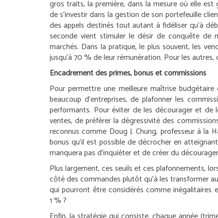
gros traits, la première, dans la mesure où elle es
de s’investir dans la gestion de son portefeuille cl
des appels destinés tout autant à fidéliser qu’à dé
seconde vient stimuler le désir de conquête de 
marchés. Dans la pratique, le plus souvent, les ve
jusqu’à 70 % de leur rémunération. Pour les autres,
Encadrement des primes, bonus et commissions
Pour permettre une meilleure maîtrise budgétaire 
beaucoup d’entreprises, de plafonner les commissi
performants. Pour éviter de les décourager et de le
ventes, de préférer la dégressivité des commission
reconnus comme Doug J. Chung, professeur à la Ha
bonus qu’il est possible de décrocher en atteignant 
manquera pas d’inquiéter et de créer du décourageme
Plus largement, ces seuils et ces plafonnements, lors
côté des commandes plutôt qu’à les transformer au cour
qui pourront être considérés comme inégalitaires 
1 % ?
Enfin, la stratégie qui consiste, chaque année (tri