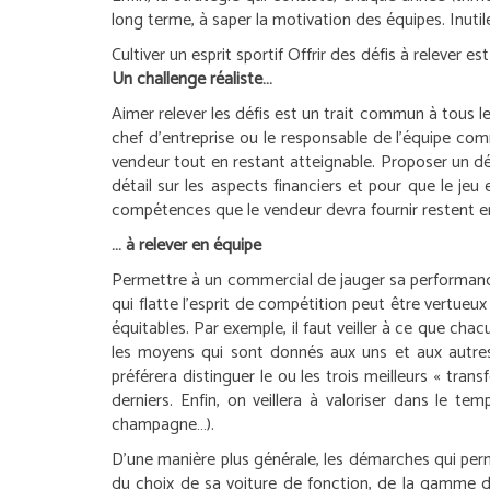
long terme, à saper la motivation des équipes. Inuti
Cultiver un esprit sportif
Offrir des défis à relever e
Un challenge réaliste…
Aimer relever les défis est un trait commun à tous l
chef d’entreprise ou le responsable de l’équipe co
vendeur tout en restant atteignable. Proposer un déf
détail sur les aspects financiers et pour que le jeu
compétences que le vendeur devra fournir restent en r
… à relever en équipe
Permettre à un commercial de jauger sa performance
qui flatte l’esprit de compétition peut être vertueu
équitables. Par exemple, il faut veiller à ce que ch
les moyens qui sont donnés aux uns et aux autres s
préférera distinguer le ou les trois meilleurs « tra
derniers. Enfin, on veillera à valoriser dans le t
champagne…).
D’une manière plus générale, les démarches qui perme
du choix de sa voiture de fonction, de la gamme de