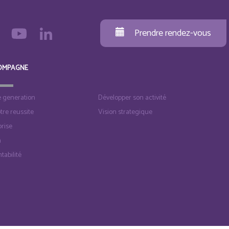
Prendre rendez-vous
OMPAGNE
e generation
Développer son activité
otre reussite
Vision strategique
rise
n
tabilité