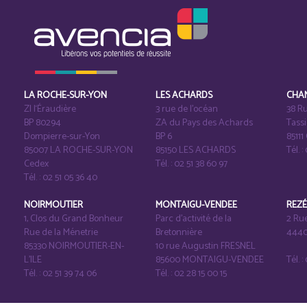
LA ROCHE-SUR-YON
LES ACHARDS
CHA
ZI l‘Éraudière
3 rue de l’océan
38 Ru
BP 80294
ZA du Pays des Achards
Tass
Dompierre-sur-Yon
BP 6
8511
85007 LA ROCHE-SUR-YON
85150 LES ACHARDS
Tél. :
Cedex
Tél. : 02 51 38 60 97
Tél. : 02 51 05 36 40
NOIRMOUTIER
MONTAIGU-VENDEE
REZ
1, Clos du Grand Bonheur
Parc d’activité de la
2 Ru
Rue de la Ménetrie
Bretonnière
4440
85330 NOIRMOUTIER-EN-
10 rue Augustin FRESNEL
L'ILE
85600 MONTAIGU-VENDEE
Tél. 
Tél. : 02 51 39 74 06
Tél. : 02 28 15 00 15