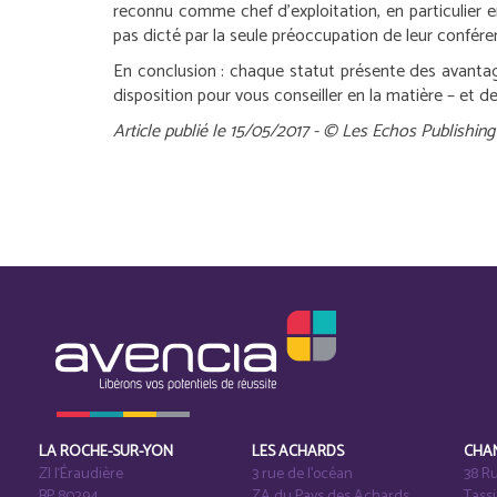
reconnu comme chef d’exploitation, en particulier 
pas dicté par la seule préoccupation de leur conférer 
En conclusion :
chaque statut présente des avantages
disposition pour vous conseiller en la matière – et de
Article publié le 15/05/2017 - © Les Echos Publishing
LA ROCHE-SUR-YON
LES ACHARDS
CHA
ZI l‘Éraudière
3 rue de l’océan
38 Ru
BP 80294
ZA du Pays des Achards
Tass