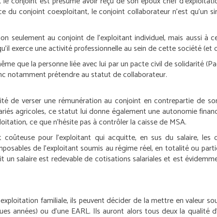
ur, le conjoint est présumé avoir reçu de son époux chef d’exploita
ence du conjoint coexploitant, le conjoint collaborateur n’est qu’u
n seulement au conjoint de l’exploitant individuel, mais aussi à ce
’il exerce une activité professionnelle au sein de cette société (et q
me que la personne liée avec lui par un pacte civil de solidarité (Pac
 donc notamment prétendre au statut de collaborateur.
ité de verser une rémunération au conjoint en contrepartie de son a
ariés agricoles, ce statut lui donne également une autonomie financièr
xploitation, ce que n’hésite pas à contrôler la caisse de MSA.
 coûteuse pour l’exploitant qui acquitte, en sus du salaire, les
mposables de l’exploitant soumis au régime réel, en totalité ou part
oit un salaire est redevable de cotisations salariales et est évide
’exploitation familiale, ils peuvent décider de la mettre en valeur s
es années) ou d’une EARL. Ils auront alors tous deux la qualité d