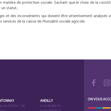
en matière de protection sociale. Sachant que le choix de la consti
un statut...
 et des inconvénients qui doivent être attentivement analysés avec
s services de la caisse de Mutualité sociale agricole.
ON VOUS ACC
NTONNAY
ANDILLY
e du Mal De L. de
1 rue de Bel Air
igny
17230 ANDILLY