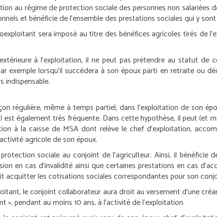
oitation au régime de protection sociale des personnes non salariées 
onnels et bénéficie de l’ensemble des prestations sociales qui y son
coexploitant sera imposé au titre des bénéfices agricoles tirés de l’e
xtérieure à l’exploitation, il ne peut pas prétendre au statut de c
 par exemple lorsqu’il succédera à son époux parti en retraite ou dé
rs indispensable.
façon régulière, même à temps partiel, dans l’exploitation de son épo
) est également très fréquente. Dans cette hypothèse, il peut (et mê
ication à la caisse de MSA dont relève le chef d’exploitation, acco
’activité agricole de son époux.
rotection sociale au conjoint de l’agriculteur. Ainsi, il bénéficie 
on en cas d’invalidité ainsi que certaines prestations en cas d’acc
oit acquitter les cotisations sociales correspondantes pour son conjo
oitant, le conjoint collaborateur aura droit au versement d’une créanc
t », pendant au moins 10 ans, à l’activité de l’exploitation.