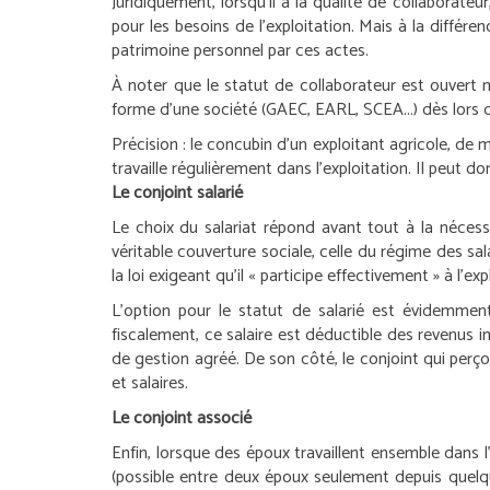
Juridiquement, lorsqu’il a la qualité de collaborate
pour les besoins de l’exploitation. Mais à la différ
patrimoine personnel par ces actes.
À noter que le statut de collaborateur est ouvert no
forme d’une société (GAEC, EARL, SCEA...) dès lors qu
Précision :
le concubin d’un exploitant agricole, de mê
travaille régulièrement dans l’exploitation. Il peut
Le conjoint salarié
Le choix du salariat répond avant tout à la nécess
véritable couverture sociale, celle du régime des sal
la loi exigeant qu’il « participe effectivement » à l’e
L’option pour le statut de salarié est évidemment
fiscalement, ce salaire est déductible des revenus i
de gestion agréé. De son côté, le conjoint qui perç
et salaires.
Le conjoint associé
Enfin, lorsque des époux travaillent ensemble dans l
(possible entre deux époux seulement depuis quelqu