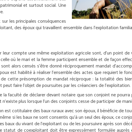
 patrimonial et surtout social. Une
e.
et sur les principales conséquences
oitant, des époux qui travaillent ensemble dans l’exploitation famili
leur compte une même exploitation agricole sont, d’un point de v
celle où le mari et la femme participent ensemble et de façon effecti
, ils sont alors censés s’être donné réciproquement mandat d’accompl
s époux est habilité à réaliser l’ensemble des actes que requiert le
e de cette présomption de mandat réciproque : la totalité des bie
peut faire l’objet de poursuites par les créanciers de l’exploitation.
la faculté de déclarer devant notaire que son conjoint ne pourra 
 n’existe plus lorsque l’un des conjoints cesse de participer de maniè
tion est cotitulaire des baux ruraux avec son époux, il bénéficie de 
 même si les baux ne sont consentis qu’à un seul des époux, ce conjoi
 les baux du vivant de l’exploitant ou de les poursuivre après son décè
 le statut de coexploitant doit être expressément formulée auprès 