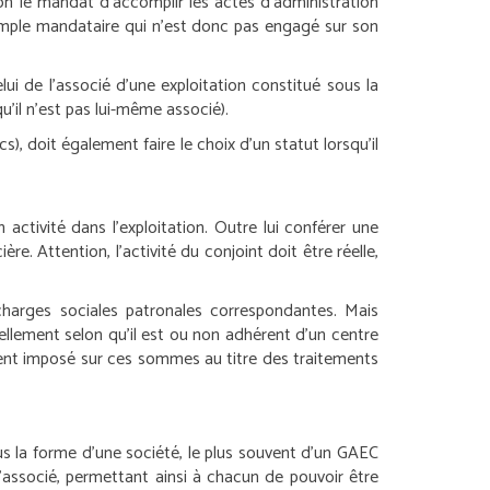
tion le mandat d’accomplir les actes d’administration
n simple mandataire qui n’est donc pas engagé sur son
lui de l’associé d’une exploitation constitué sous la
u’il n’est pas lui-même associé).
s), doit également faire le choix d’un statut lorsqu’il
ctivité dans l’exploitation. Outre lui conférer une
e. Attention, l’activité du conjoint doit être réelle,
 charges sociales patronales correspondantes. Mais
iellement selon qu’il est ou non adhérent d’un centre
mment imposé sur ces sommes au titre des traitements
ous la forme d’une société, le plus souvent d’un GAEC
’associé, permettant ainsi à chacun de pouvoir être