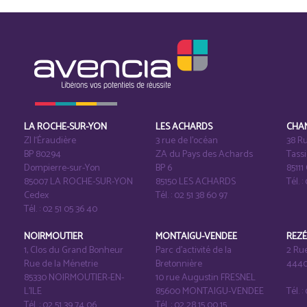
LA ROCHE-SUR-YON
LES ACHARDS
CHA
ZI l‘Éraudière
3 rue de l’océan
38 Ru
BP 80294
ZA du Pays des Achards
Tass
Dompierre-sur-Yon
BP 6
8511
85007 LA ROCHE-SUR-YON
85150 LES ACHARDS
Tél. :
Cedex
Tél. : 02 51 38 60 97
Tél. : 02 51 05 36 40
NOIRMOUTIER
MONTAIGU-VENDEE
REZ
1, Clos du Grand Bonheur
Parc d’activité de la
2 Ru
Rue de la Ménetrie
Bretonnière
4440
85330 NOIRMOUTIER-EN-
10 rue Augustin FRESNEL
L'ILE
85600 MONTAIGU-VENDEE
Tél. 
Tél. : 02 51 39 74 06
Tél. : 02 28 15 00 15