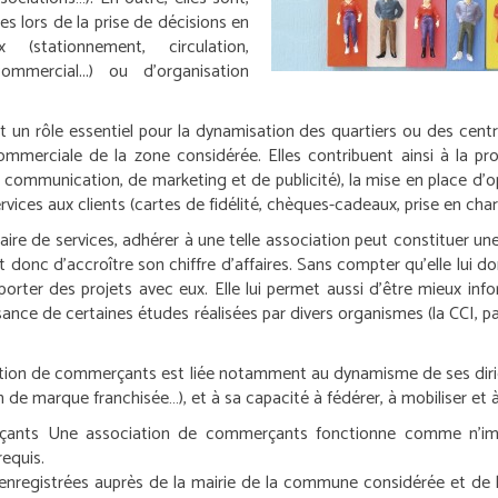
es lors de la prise de décisions en
stationnement, circulation,
mmercial...) ou d’organisation
un rôle essentiel pour la dynamisation des quartiers ou des centr
 commerciale de la zone considérée. Elles contribuent ainsi à la p
 communication, de marketing et de publicité), la mise en place d’o
rvices aux clients (cartes de fidélité, chèques-cadeaux, prise en char
aire de services, adhérer à une telle association peut constituer u
 et donc d’accroître son chiffre d’affaires. Sans compter qu’elle lu
ter des projets avec eux. Elle lui permet aussi d’être mieux inf
sance de certaines études réalisées par divers organismes (la CCI, p
iation de commerçants est liée notamment au dynamisme de ses dirige
 de marque franchisée…), et à sa capacité à fédérer, à mobiliser et 
çants
Une association de commerçants fonctionne comme n’impor
equis.
nregistrées auprès de la mairie de la commune considérée et de 