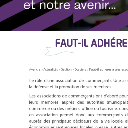
FAUT-IL ADHÉR
Avencia
>
Actualités
>
Gestion
>
Dossiers
>
Faut-il adhérer à une ass
Le rôle d’une association de commerçants
Une as
la défense et la promotion de ses membres.
Les associations de commerçants ont d’abord pour 
leurs membres auprès des autorités (municipali
commerce ou des métiers, office du tourisme, conse
en association permet donc aux commerçants de 
auprès des principaux décideurs de la vie locale, 
économiques (entreprises locales, presse, autres ass