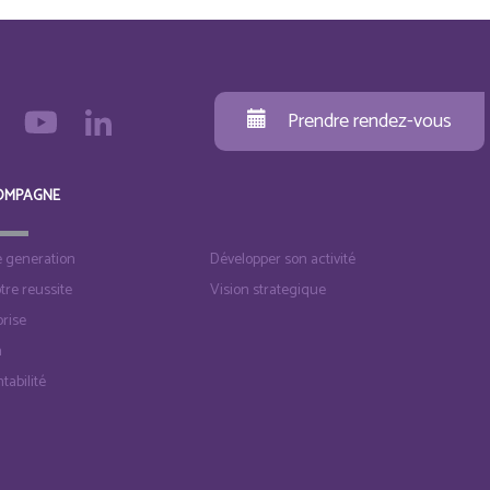
Prendre rendez-vous
OMPAGNE
e generation
Développer son activité
otre reussite
Vision strategique
rise
n
tabilité