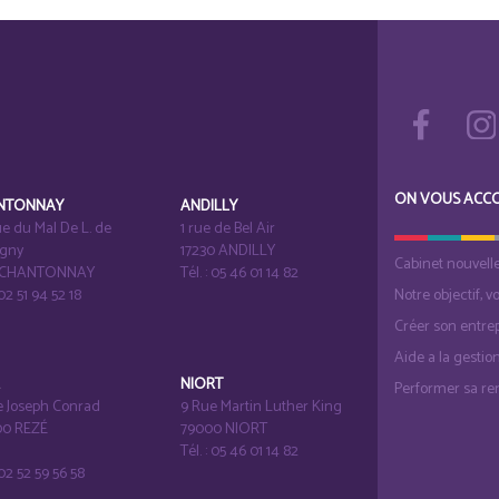
ON VOUS ACC
NTONNAY
ANDILLY
e du Mal De L. de
1 rue de Bel Air
igny
17230 ANDILLY
Cabinet nouvell
1 CHANTONNAY
Tél. : 05 46 01 14 82
 02 51 94 52 18
Notre objectif, v
Créer son entrep
Aide a la gestio
É
NIORT
Performer sa ren
e Joseph Conrad
9 Rue Martin Luther King
0 REZÉ
79000 NIORT
Tél. : 05 46 01 14 82
: 02 52 59 56 58