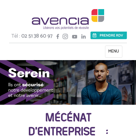
Tél :
02 51 38 60 97
Toggle
MENU
navigation
MÉCÉNAT
D’ENTREPRISE :