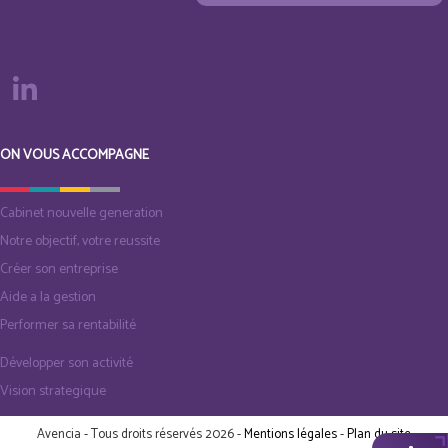
ON VOUS ACCOMPAGNE
Cabinet nouvelle generation
Notre objectif, votre reussite
Créer son entreprise
Aide a la gestion
Performer sa rentabilité
Développer son activité
Vision strategique
Avencia - Tous droits réservés 2026 -
Mentions légales
-
Plan du site