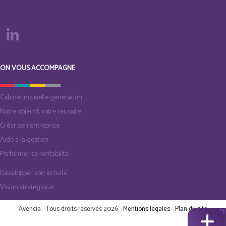
ON VOUS ACCOMPAGNE
Cabinet nouvelle generation
Notre objectif, votre reussite
Créer son entreprise
Aide a la gestion
Performer sa rentabilité
Développer son activité
Vision strategique
Avencia - Tous droits réservés 2026 -
Mentions légales
-
Plan du site