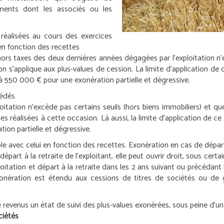
ments dont les associés ou les
réalisées au cours des exercices
en fonction des recettes
s taxes des deux dernières années dégagées par l’exploitation n’exc
 s’applique aux plus-values de cession. La limite d’application de 
 550 000 € pour une exonération partielle et dégressive.
cédés
ploitation n’excède pas certains seuils (hors biens immobiliers) et 
es réalisées à cette occasion. Là aussi, la limite d’application de ce
tion partielle et dégressive.
e avec celui en fonction des recettes.
Exonération en cas de départ 
départ à la retraite de l’exploitant, elle peut ouvrir droit, sous cer
itation et départ à la retraite dans les 2 ans suivant ou précédant l
’exonération est étendu aux cessions de titres de sociétés ou d
e revenus un état de suivi des plus-values exonérées, sous peine d’
ciétés