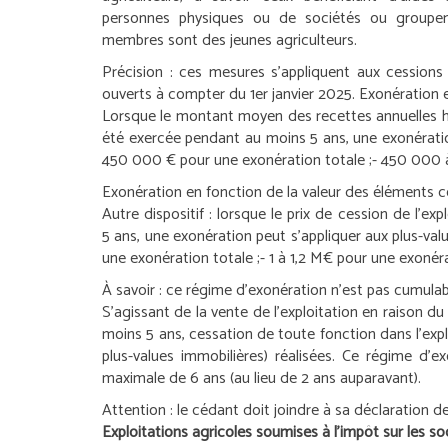
personnes physiques ou de sociétés ou groupe
membres sont des jeunes agriculteurs.
Précision :
ces mesures s’appliquent aux cessions 
ouverts à compter du 1
er
janvier 2025.
Exonération 
Lorsque le montant moyen des recettes annuelles hor
été exercée pendant au moins 5 ans, une exonération
450 000 € pour une exonération totale ;
- 450 000 à
Exonération en fonction de la valeur des éléments 
Autre dispositif : lorsque le prix de cession de l’ex
5 ans, une exonération peut s’appliquer aux plus-valu
une exonération totale ;
- 1 à 1,2 M€ pour une exonéra
À savoir :
ce régime d’exonération n’est pas cumulabl
S’agissant de la vente de l’exploitation en raison du 
moins 5 ans, cessation de toute fonction dans l’explo
plus-values immobilières) réalisées. Ce régime d
maximale de 6 ans (au lieu de 2 ans auparavant).
Attention :
le cédant doit joindre à sa déclaration d
Exploitations agricoles soumises à l’impôt sur les so