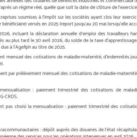
 des annexes des titulaires de bénéfices industriels et commerciaux (
près un régime réel, quelle que soit la date de clôture de l’exercice
treprises soumises à l’impôt sur les sociétés ayant clos leur exerc
bénéficiaire) versés en 2025 (report jusqu’au 20 mai lorsqu’elle ac
026, incluant la déclaration annuelle d’emploi des travailleurs h
sés au plus tard le 30 avril 2026, du solde de la taxe d’apprentissag
n due à l’Agefiph au titre de 2025.
 mensuel des cotisations de maladie-maternité, d’indemnités journal
).
nt par prélèvement mensuel des cotisations de maladie-maternité, d’
mensualisation :
paiement trimestriel des cotisations de maladie-
 CSG-CRDS.
ant pas choisi la mensualisation
: paiement trimestriel des cotisati
ntracommunautaires :
dépôt auprès des douanes de l’état récapitulati
opéenne des services pour les opérations intervenues en avril 2026.