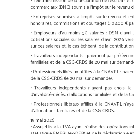
• Télétransmission de la déclaration de résultats et
commerciaux (BNC) soumis à l’impôt sur le revenu d’a
•
Entreprises soumises à l’impôt sur le revenu et en
honoraires, commissions et courtages (> 2 400 € par 
•
Employeurs d’au moins 50 salariés :
DSN d’avril 2
cotisations sociales sur les salaires d’avril 2026 ver
sur ces salaires et, le cas échéant, de la contributio
•
Travailleurs indépendants :
paiement par prélèvement
familiales et de la CSG-CRDS (le 20 mai sur demande
•
Professionnels libéraux affiliés à la CNAVPL :
paieme
de la CSG-CRDS (le 20 mai sur demande).
•
Travailleurs indépendants n’ayant pas choisi la 
d’invalidité-décès, d’allocations familiales et de la
•
Professionnels libéraux affiliés à la CNAVPL n’ay
d’allocations familiales et de la CSG-CRDS.
15 mai 2026
•
Assujettis à la TVA ayant réalisé des opérations i
statistique EMEBI (ex-DEB) et de la déclaration eur