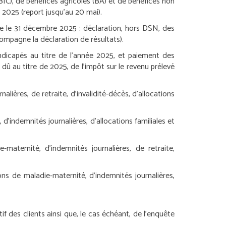
BIC), de bénéfices agricoles (BA) et de bénéfices non
 2025 (report jusqu’au 20 mai).
ice le 31 décembre 2025 :
déclaration, hors DSN, des
compagne la déclaration de résultats).
andicapés au titre de l’année 2025, et paiement des
e dû au titre de 2025, de l’impôt sur le revenu prélevé
ières, de retraite, d’invalidité-décès, d’allocations
indemnités journalières, d’allocations familiales et
maternité, d’indemnités journalières, de retraite,
ons de maladie-maternité, d’indemnités journalières,
f des clients ainsi que, le cas échéant, de l’enquête